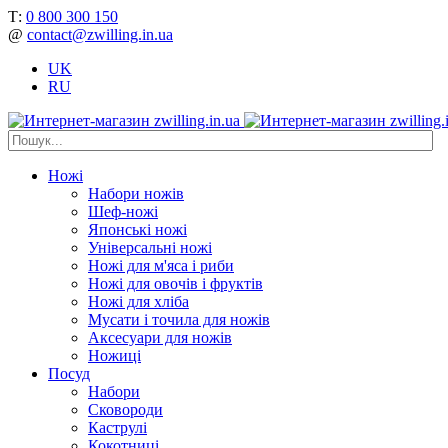
Т:
0 800 300 150
@
contact@zwilling.in.ua
UK
RU
Ножі
Набори ножів
Шеф-ножі
Японські ножі
Універсальні ножі
Ножі для м'яса і риби
Ножі для овочів і фруктів
Ножі для хліба
Мусати і точила для ножів
Аксесуари для ножів
Ножиці
Посуд
Набори
Сковороди
Каструлі
Кокотниці