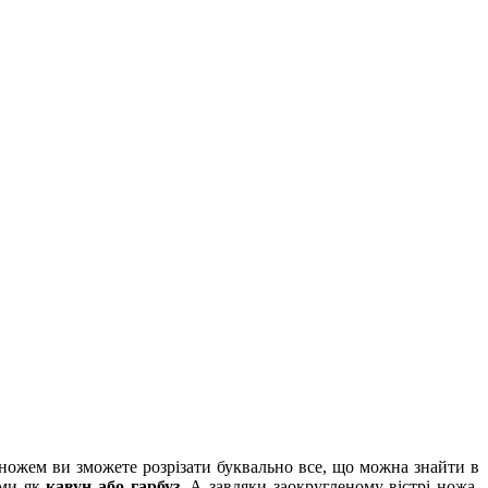
ножем ви зможете розрізати буквально все, що можна знайти в
ими як
кавун або гарбуз
. А завдяки заокругленому вістрі ножа,