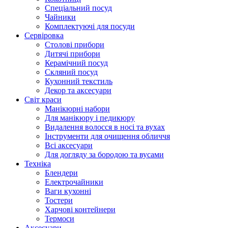
Cпеціальний посуд
Чайники
Комплектуючі для посуди
Сервіровка
Столові прибори
Дитячі прибори
Керамічний посуд
Скляний посуд
Кухонний текстиль
Декор та аксесуари
Світ краси
Манікюрні набори
Для манікюру і педикюру
Видалення волосся в носі та вухах
Інструменти для очищення обличчя
Всі аксесуари
Для догляду за бородою та вусами
Техніка
Блендери
Електрочайники
Ваги кухонні
Тостери
Харчові контейнери
Термоси
Аксесуари