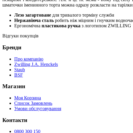
шматочки іменинного торта можна одразу розкласти на тарілки
Лезо загартоване
для тривалого терміну служби
Нержавіюча сталь
робить ніж міцним і гнучким водноча
Ергономічна
пластикова ручка
з логотипом ZWILLING
Відгуки покупців
Бренди
Про компанію
Zwilling J.A. Henckels
Staub
BSF
Магазин
Моя Корзина
Список Замовлень
Умови обслуговування
Контакти
0800 300 150