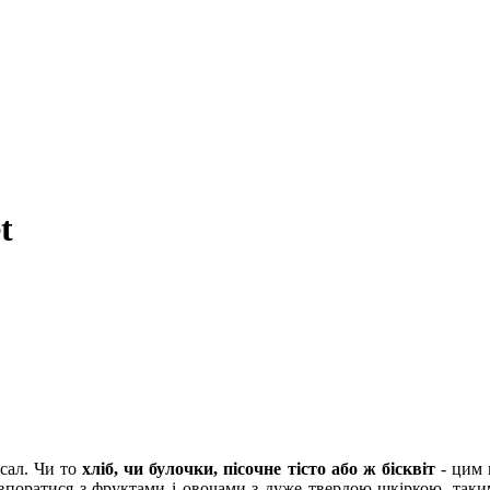
t
рсал. Чи то
хліб, чи булочки, пісочне тісто або ж бісквіт
- цим 
 впоратися з фруктами і овочами з дуже твердою шкіркою, так