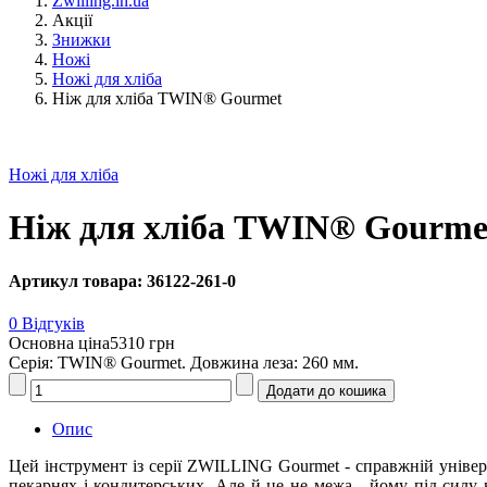
Zwilling.in.ua
Акції
Знижки
Ножі
Ножі для хліба
Ніж для хліба TWIN® Gourmet
Ножі для хліба
Ніж для хліба TWIN® Gourme
Артикул товара: 36122-261-0
0 Відгуків
Основна ціна
5310 грн
Серія: TWIN® Gourmet. Довжина леза: 260 мм.
Опис
Цей інструмент із серії ZWILLING Gourmet - справжній уніве
пекарнях і кондитерських. Але й це не межа - йому під силу