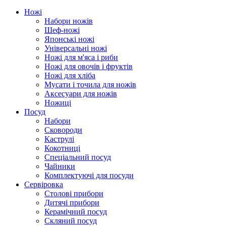
Ножі
Набори ножів
Шеф-ножі
Японські ножі
Універсальні ножі
Ножі для м'яса і риби
Ножі для овочів і фруктів
Ножі для хліба
Мусати і точила для ножів
Аксесуари для ножів
Ножиці
Посуд
Набори
Сковороди
Каструлі
Кокотниці
Cпеціальний посуд
Чайники
Комплектуючі для посуди
Сервіровка
Столові прибори
Дитячі прибори
Керамічний посуд
Скляний посуд