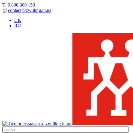
Т:
0 800 300 150
@
contact@zwilling.in.ua
UK
RU