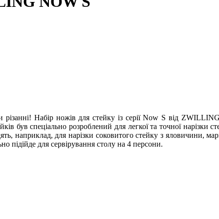
LLING NOW S
 різанні! Набір ножів для стейку із серії Now S від ZWILLING
йків був спеціально розроблений для легкої та точної нарізки с
дять, наприклад, для нарізки соковитого стейку з яловичини, мар
ьно підійде для сервірування столу на 4 персони.