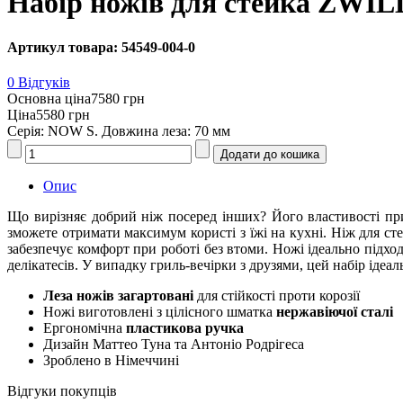
Набір ножів для стейка ZWI
Артикул товара: 54549-004-0
0 Відгуків
Основна ціна
7580 грн
Ціна
5580 грн
Серія: NOW S. Довжина леза: 70 мм
Опис
Що вирізняє добрий ніж посеред інших? Його властивості при
зможете отримати максимум користі з їжі на кухні. Ніж для сте
забезпечує комфорт при роботі без втоми. Ножі ідеально підхо
делікатесів. У випадку гриль-вечірки з друзями, цей набір ідеал
Леза ножів загартовані
для стійкості проти корозії
Ножі виготовлені з цілісного шматка
нержавіючої сталі
Ергономічна
пластикова ручка
Дизайн Маттео Туна та Антоніо Родрігеса
Зроблено в Німеччині
Відгуки покупців