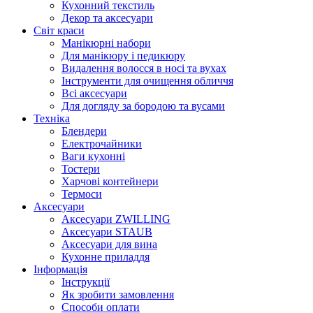
Кухонний текстиль
Декор та аксесуари
Світ краси
Манікюрні набори
Для манікюру і педикюру
Видалення волосся в носі та вухах
Інструменти для очищення обличчя
Всі аксесуари
Для догляду за бородою та вусами
Техніка
Блендери
Електрочайники
Ваги кухонні
Тостери
Харчові контейнери
Термоси
Аксесуари
Аксесуари ZWILLING
Аксесуари STAUB
Аксесуари для вина
Кухонне приладдя
Інформація
Інструкції
Як зробити замовлення
Способи оплати