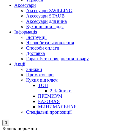
Аксесуари
Аксесуари ZWILLING
Аксесуари STAUB
Аксесуари для вина
Кухонне приладдя
Інформація
Інструкції
Як зробити замовлення
Способи оплати
Доставка
Гарантія та повернення товару
Акції
Знижки
Промотовари
Кухня під ключ
ТОП
2 Чайники
ПРЕМИУМ
БАЗОВАЯ
МИНИМАЛЬНАЯ
Спеціальні пропозиції
0
Кошик порожній