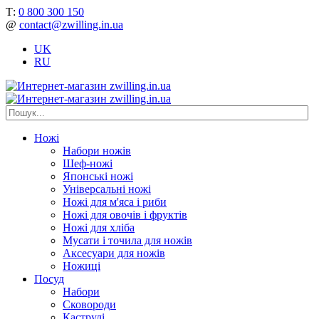
Т:
0 800 300 150
@
contact@zwilling.in.ua
UK
RU
Ножі
Набори ножів
Шеф-ножі
Японські ножі
Універсальні ножі
Ножі для м'яса і риби
Ножі для овочів і фруктів
Ножі для хліба
Мусати і точила для ножів
Аксесуари для ножів
Ножиці
Посуд
Набори
Сковороди
Каструлі