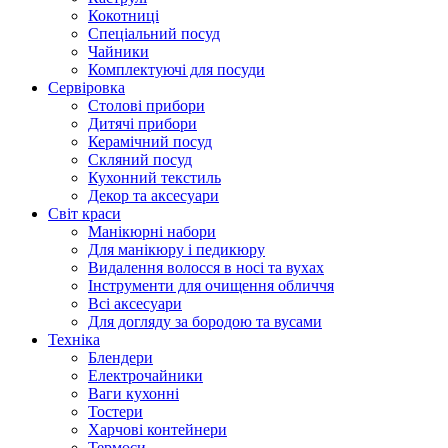
Кокотниці
Cпеціальний посуд
Чайники
Комплектуючі для посуди
Сервіровка
Столові прибори
Дитячі прибори
Керамічний посуд
Скляний посуд
Кухонний текстиль
Декор та аксесуари
Світ краси
Манікюрні набори
Для манікюру і педикюру
Видалення волосся в носі та вухах
Інструменти для очищення обличчя
Всі аксесуари
Для догляду за бородою та вусами
Техніка
Блендери
Електрочайники
Ваги кухонні
Тостери
Харчові контейнери
Термоси