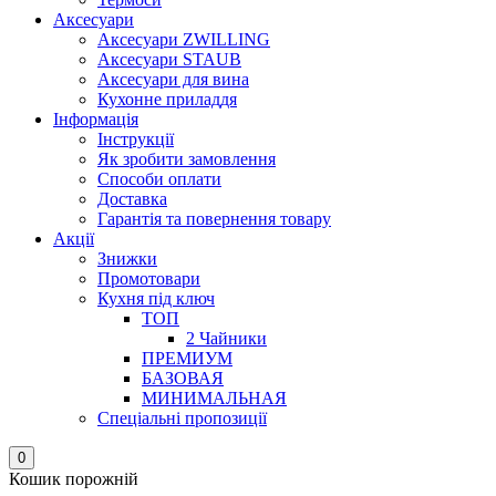
Аксесуари
Аксесуари ZWILLING
Аксесуари STAUB
Аксесуари для вина
Кухонне приладдя
Інформація
Інструкції
Як зробити замовлення
Способи оплати
Доставка
Гарантія та повернення товару
Акції
Знижки
Промотовари
Кухня під ключ
ТОП
2 Чайники
ПРЕМИУМ
БАЗОВАЯ
МИНИМАЛЬНАЯ
Спеціальні пропозиції
0
Кошик порожній