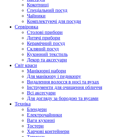
Кокотниці
Cпеціальний посуд
Чайники
Комплектуючі для посуди
Сервіровка
Столові прибори
Дитячі прибори
Керамічний посуд
Скляний посуд
Кухонний текстиль
Декор та аксесуари
Світ краси
Манікюрні набори
Для манікюру і педикюру
Видалення волосся в носі та вухах
Інструменти для очищення обличчя
Всі аксесуари
Для догляду за бородою та вусами
Техніка
Блендери
Електрочайники
Ваги кухонні
Тостери
Харчові контейнери
Термоси