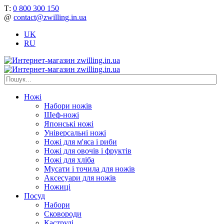
Т:
0 800 300 150
@
contact@zwilling.in.ua
UK
RU
Ножі
Набори ножів
Шеф-ножі
Японські ножі
Універсальні ножі
Ножі для м'яса і риби
Ножі для овочів і фруктів
Ножі для хліба
Мусати і точила для ножів
Аксесуари для ножів
Ножиці
Посуд
Набори
Сковороди
Каструлі