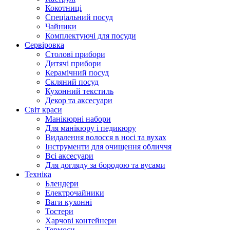
Кокотниці
Cпеціальний посуд
Чайники
Комплектуючі для посуди
Сервіровка
Столові прибори
Дитячі прибори
Керамічний посуд
Скляний посуд
Кухонний текстиль
Декор та аксесуари
Світ краси
Манікюрні набори
Для манікюру і педикюру
Видалення волосся в носі та вухах
Інструменти для очищення обличчя
Всі аксесуари
Для догляду за бородою та вусами
Техніка
Блендери
Електрочайники
Ваги кухонні
Тостери
Харчові контейнери
Термоси