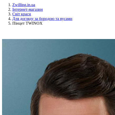
Zwilling.in.ua
Інтернет-магазин
Світ краси
Для догляду за бородою та вусами
Пінцет TWINOX