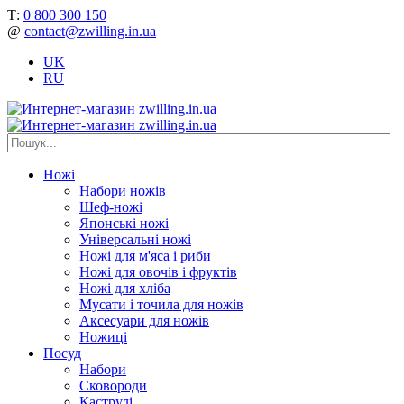
Т:
0 800 300 150
@
contact@zwilling.in.ua
UK
RU
Ножі
Набори ножів
Шеф-ножі
Японські ножі
Універсальні ножі
Ножі для м'яса і риби
Ножі для овочів і фруктів
Ножі для хліба
Мусати і точила для ножів
Аксесуари для ножів
Ножиці
Посуд
Набори
Сковороди
Каструлі