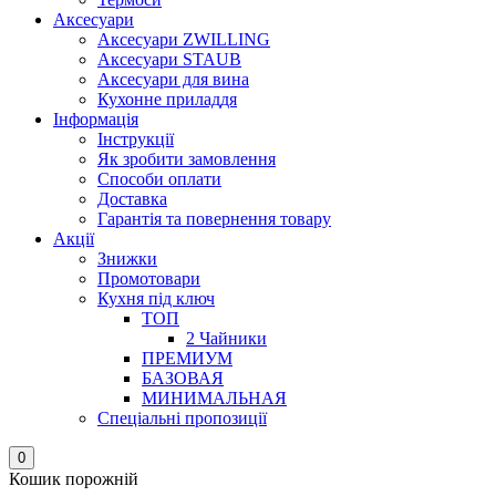
Аксесуари
Аксесуари ZWILLING
Аксесуари STAUB
Аксесуари для вина
Кухонне приладдя
Інформація
Інструкції
Як зробити замовлення
Способи оплати
Доставка
Гарантія та повернення товару
Акції
Знижки
Промотовари
Кухня під ключ
ТОП
2 Чайники
ПРЕМИУМ
БАЗОВАЯ
МИНИМАЛЬНАЯ
Спеціальні пропозиції
0
Кошик порожній