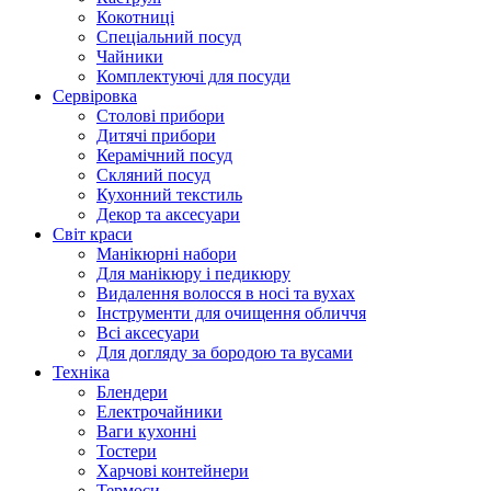
Кокотниці
Cпеціальний посуд
Чайники
Комплектуючі для посуди
Сервіровка
Столові прибори
Дитячі прибори
Керамічний посуд
Скляний посуд
Кухонний текстиль
Декор та аксесуари
Світ краси
Манікюрні набори
Для манікюру і педикюру
Видалення волосся в носі та вухах
Інструменти для очищення обличчя
Всі аксесуари
Для догляду за бородою та вусами
Техніка
Блендери
Електрочайники
Ваги кухонні
Тостери
Харчові контейнери
Термоси