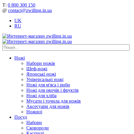
Т:
0 800 300 150
@
contact@zwilling.in.ua
UK
RU
Ножі
Набори ножів
Шеф-ножі
Японські ножі
Універсальні ножі
Ножі для м'яса і риби
Ножі для овочів і фруктів
Ножі для хліба
Мусати і точила для ножів
Аксесуари для ножів
Ножиці
Посуд
Набори
Сковороди
Каструлі