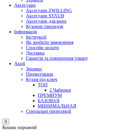
Аксесуари
Аксесуари ZWILLING
Аксесуари STAUB
Аксесуари для вина
Кухонне приладдя
Інформація
Інструкції
Як зробити замовлення
Способи оплати
Доставка
Гарантія та повернення товару
Акції
Знижки
Промотовари
Кухня під ключ
ТОП
2 Чайники
ПРЕМИУМ
БАЗОВАЯ
МИНИМАЛЬНАЯ
Спеціальні пропозиції
0
Кошик порожній