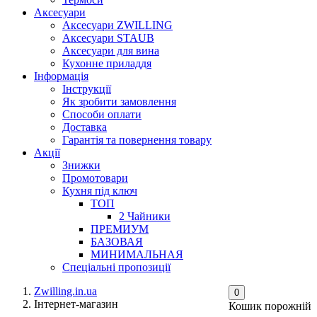
Аксесуари
Аксесуари ZWILLING
Аксесуари STAUB
Аксесуари для вина
Кухонне приладдя
Інформація
Інструкції
Як зробити замовлення
Способи оплати
Доставка
Гарантія та повернення товару
Акції
Знижки
Промотовари
Кухня під ключ
ТОП
2 Чайники
ПРЕМИУМ
БАЗОВАЯ
МИНИМАЛЬНАЯ
Спеціальні пропозиції
Zwilling.in.ua
0
Інтернет-магазин
Кошик порожній