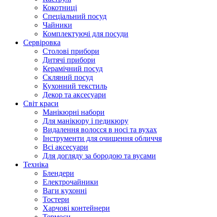
Кокотниці
Cпеціальний посуд
Чайники
Комплектуючі для посуди
Сервіровка
Столові прибори
Дитячі прибори
Керамічний посуд
Скляний посуд
Кухонний текстиль
Декор та аксесуари
Світ краси
Манікюрні набори
Для манікюру і педикюру
Видалення волосся в носі та вухах
Інструменти для очищення обличчя
Всі аксесуари
Для догляду за бородою та вусами
Техніка
Блендери
Електрочайники
Ваги кухонні
Тостери
Харчові контейнери
Термоси