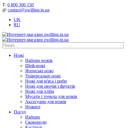
Т:
0 800 300 150
@
contact@zwilling.in.ua
UK
RU
Ножі
Набори ножів
Шеф-ножі
Японські ножі
Універсальні ножі
Ножі для м'яса і риби
Ножі для овочів і фруктів
Ножі для хліба
Мусати і точила для ножів
Аксесуари для ножів
Ножиці
Посуд
Набори
Сковороди
Каструлі