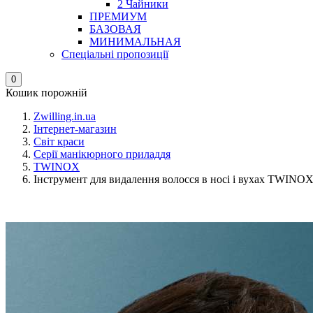
2 Чайники
ПРЕМИУМ
БАЗОВАЯ
МИНИМАЛЬНАЯ
Спеціальні пропозиції
0
Кошик порожній
Zwilling.in.ua
Інтернет-магазин
Світ краси
Серії манікюрного приладдя
TWINOX
Інструмент для видалення волосся в носі і вухах TWINO