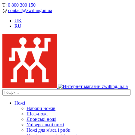
Т:
0 800 300 150
@
contact@zwilling.in.ua
UK
RU
Ножі
Набори ножів
Шеф-ножі
Японські ножі
Універсальні ножі
Ножі для м'яса і риби