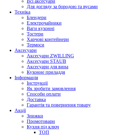
Всі аксесуари
Для догляду за бородою та вусами
Техніка
Блендери
Електрочайники
Ваги кухонні
Тостери
Харчові контейнери
Термоси
Аксесуари
Аксесуари ZWILLING
Аксесуари STAUB
Аксесуари для вина
Кухонне приладдя
Інформація
Інструкції
Як зробити замовлення
Способи оплати
Доставка
Гарантія та повернення товару
Акції
Знижки
Промотовари
Кухня під ключ
ТОП