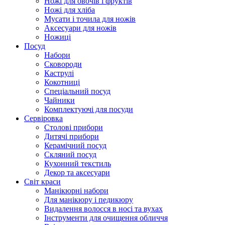
Ножі для овочів і фруктів
Ножі для хліба
Мусати і точила для ножів
Аксесуари для ножів
Ножиці
Посуд
Набори
Сковороди
Каструлі
Кокотниці
Cпеціальний посуд
Чайники
Комплектуючі для посуди
Сервіровка
Столові прибори
Дитячі прибори
Керамічний посуд
Скляний посуд
Кухонний текстиль
Декор та аксесуари
Світ краси
Манікюрні набори
Для манікюру і педикюру
Видалення волосся в носі та вухах
Інструменти для очищення обличчя