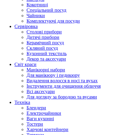
Кокотниці
Cпеціальний посуд
Чайники
Комплектуючі для посуди
Сервіровка
Столові прибори
Дитячі прибори
Керамічний посуд
Скляний посуд
Кухонний текстиль
Декор та аксесуари
Світ краси
Манікюрні набори
Для манікюру і педикюру
Видалення волосся в носі та вухах
Інструменти для очищення обличчя
Всі аксесуари
Для догляду за бородою та вусами
Техніка
Блендери
Електрочайники
Ваги кухонні
Тостери
Харчові контейнери
Термоси