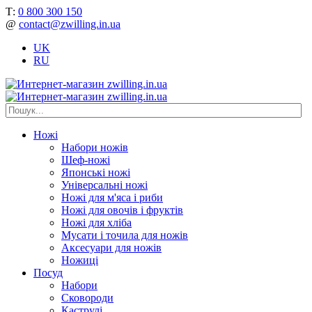
Т:
0 800 300 150
@
contact@zwilling.in.ua
UK
RU
Ножі
Набори ножів
Шеф-ножі
Японські ножі
Універсальні ножі
Ножі для м'яса і риби
Ножі для овочів і фруктів
Ножі для хліба
Мусати і точила для ножів
Аксесуари для ножів
Ножиці
Посуд
Набори
Сковороди
Каструлі