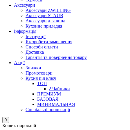
Аксесуари
Аксесуари ZWILLING
Аксесуари STAUB
Аксесуари для вина
Кухонне приладдя
Інформація
Інструкції
Як зробити замовлення
Способи оплати
Доставка
Гарантія та повернення товару
Акції
Знижки
Промотовари
Кухня під ключ
ТОП
2 Чайники
ПРЕМИУМ
БАЗОВАЯ
МИНИМАЛЬНАЯ
Спеціальні пропозиції
0
Кошик порожній