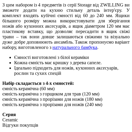
З цим набором із 4 предметів із серії Storage від ZWILLING ви
зможете додати на кухню стильну деталь інтер'єру. У
комплект входять кубічні ємності від 60 до 240 мм. Ящики
більшого розміру можна використовувати для зберігання
ножів або кухонних аксесуарів, а ящик діаметром 120 мм має
пластикову вставку, що дозволяє пересадити в ящик свіжі
трави – так вони довше залишаються свіжими та візуально
дуже добре доповнюють ансамбль. Також пропонуємо варіант
набору, виготовленого з
натурального бамбука
.
Ємності виготовлені з білої кераміки
Кожна ємність має кришку з дерева сапеле.
Ідеально підходить для ножів, кухонних аксесуарів,
рослин та сухих спецій
Набір складається з 4-х ємностей:
ємність керамічна (60 мм)
ємність керамічна з горщиком для трав (120 мм)
ємність керамічна з прорізами для ножів (180 мм)
ємність керамічна з прорізами для ножів (240 мм)
Серия
Ceramic
Відгуки покупців