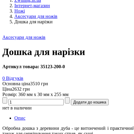
Zwilling.in.ua
Інтернет-магазин
Ножі
Аксесуари для ножів
Дошка для нарізки
Аксесуари для ножів
Дошка для нарізки
Артикул товара: 35123-200-0
0 Відгуків
Основна ціна
3510 грн
Ціна
2632 грн
Розмір: 360 мм х 30 мм х 255 мм
нет в наличии
Опис
Обробна дошка з деревини дуба - це витончений і практичний к
також для сервірування таких страв, як суші.