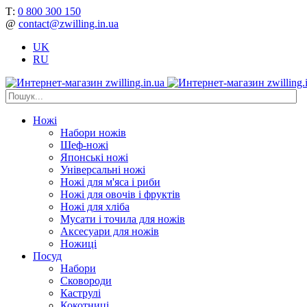
Т:
0 800 300 150
@
contact@zwilling.in.ua
UK
RU
Ножі
Набори ножів
Шеф-ножі
Японські ножі
Універсальні ножі
Ножі для м'яса і риби
Ножі для овочів і фруктів
Ножі для хліба
Мусати і точила для ножів
Аксесуари для ножів
Ножиці
Посуд
Набори
Сковороди
Каструлі
Кокотниці