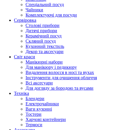
Cпеціальний посуд
Чайники
Комплектуючі для посуди
Сервіровка
Столові прибори
Дитячі прибори
Керамічний посуд
Скляний посуд
Кухонний текстиль
Декор та аксесуари
Світ краси
Манікюрні набори
Для манікюру і педикюру
Видалення волосся в носі та вухах
Інструменти для очищення обличчя
Всі аксесуари
Для догляду за бородою та вусами
Техніка
Блендери
Електрочайники
Ваги кухонні
Тостери
Харчові контейнери
Термоси
Аксесуари