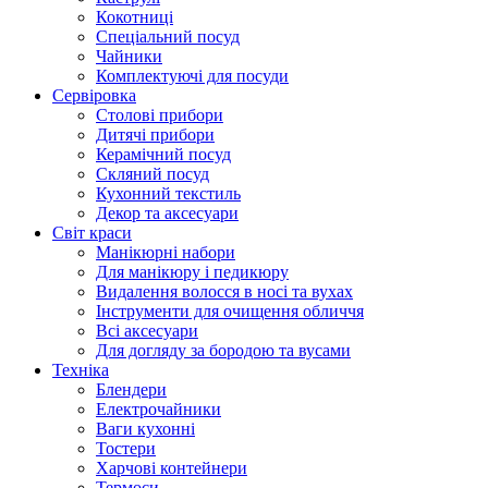
Кокотниці
Cпеціальний посуд
Чайники
Комплектуючі для посуди
Сервіровка
Столові прибори
Дитячі прибори
Керамічний посуд
Скляний посуд
Кухонний текстиль
Декор та аксесуари
Світ краси
Манікюрні набори
Для манікюру і педикюру
Видалення волосся в носі та вухах
Інструменти для очищення обличчя
Всі аксесуари
Для догляду за бородою та вусами
Техніка
Блендери
Електрочайники
Ваги кухонні
Тостери
Харчові контейнери
Термоси