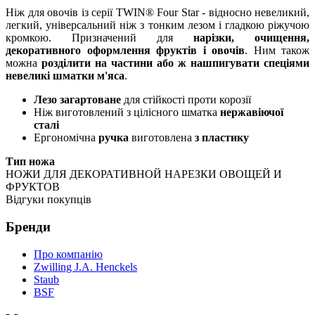
Ніж для овочів із серії TWIN® Four Star - відносно невеликий,
легкий, універсальний ніж з тонким лезом і гладкою ріжучою
кромкою. Призначений для
нарізки, очищення,
декоративного оформлення фруктів і овочів
. Ним також
можна
розділити на частини або ж нашпигувати спеціями
невеликі шматки м'яса
.
Лезо загартоване
для стійкості проти корозії
Ніж виготовлений з цілісного шматка
нержавіючої
сталі
Ергономічна
ручка
виготовлена
з пластику
Тип ножа
НОЖИ ДЛЯ ДЕКОРАТИВНОЙ НАРЕЗКИ ОВОЩЕЙ И
ФРУКТОВ
Відгуки покупців
Бренди
Про компанію
Zwilling J.A. Henckels
Staub
BSF