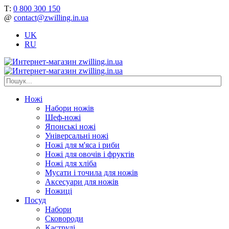
Т:
0 800 300 150
@
contact@zwilling.in.ua
UK
RU
Ножі
Набори ножів
Шеф-ножі
Японські ножі
Універсальні ножі
Ножі для м'яса і риби
Ножі для овочів і фруктів
Ножі для хліба
Мусати і точила для ножів
Аксесуари для ножів
Ножиці
Посуд
Набори
Сковороди
Каструлі