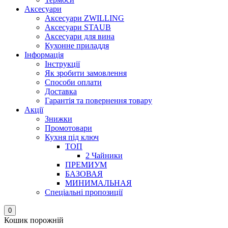
Аксесуари
Аксесуари ZWILLING
Аксесуари STAUB
Аксесуари для вина
Кухонне приладдя
Інформація
Інструкції
Як зробити замовлення
Способи оплати
Доставка
Гарантія та повернення товару
Акції
Знижки
Промотовари
Кухня під ключ
ТОП
2 Чайники
ПРЕМИУМ
БАЗОВАЯ
МИНИМАЛЬНАЯ
Спеціальні пропозиції
0
Кошик порожній