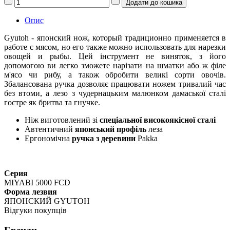
Опис
Gyutoh - японский нож, который традиционно применяется в
работе с мясом, но его также можно использовать для нарезки
овощей и рыбы. Цей інструмент не виняток, з його
допомогою ви легко зможете нарізати на шматки або ж філе
м'ясо чи рибу, а також обробити великі сорти овочів.
Збалансована ручка дозволяє працювати ножем тривалий час
без втоми, а лезо з чудернацьким малюнком дамаської сталі
гостре як бритва та гнучке.
Ніж виготовлений зі
спеціальної високоякісної сталі
Автентичний
японський профіль
леза
Ергономічна
ручка з деревини
Pakka
Серия
MIYABI 5000 FCD
Форма лезвия
ЯПОНСКИЙ GYUTOH
Відгуки покупців