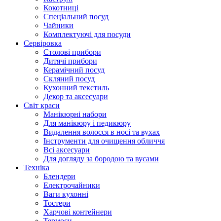
Кокотниці
Cпеціальний посуд
Чайники
Комплектуючі для посуди
Сервіровка
Столові прибори
Дитячі прибори
Керамічний посуд
Скляний посуд
Кухонний текстиль
Декор та аксесуари
Світ краси
Манікюрні набори
Для манікюру і педикюру
Видалення волосся в носі та вухах
Інструменти для очищення обличчя
Всі аксесуари
Для догляду за бородою та вусами
Техніка
Блендери
Електрочайники
Ваги кухонні
Тостери
Харчові контейнери
Термоси