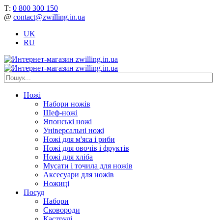
Т:
0 800 300 150
@
contact@zwilling.in.ua
UK
RU
Ножі
Набори ножів
Шеф-ножі
Японські ножі
Універсальні ножі
Ножі для м'яса і риби
Ножі для овочів і фруктів
Ножі для хліба
Мусати і точила для ножів
Аксесуари для ножів
Ножиці
Посуд
Набори
Сковороди
Каструлі