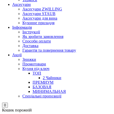
Аксесуари
Аксесуари ZWILLING
Аксесуари STAUB
Аксесуари для вина
Кухонне приладдя
Інформація
Інструкції
Як зробити замовлення
Способи оплати
Доставка
Гарантія та повернення товару
Акції
Знижки
Промотовари
Кухня під ключ
ТОП
2 Чайники
ПРЕМИУМ
БАЗОВАЯ
МИНИМАЛЬНАЯ
Спеціальні пропозиції
0
Кошик порожній