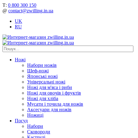
Т:
0 800 300 150
@
contact@zwilling.in.ua
UK
RU
Ножі
Набори ножів
Шеф-ножі
Японські ножі
Універсальні ножі
Ножі для м'яса і риби
Ножі для овочів і фруктів
Ножі для хліба
Мусати і точила для ножів
Аксесуари для ножів
Ножиці
Посуд
Набори
Сковороди
Каструлі