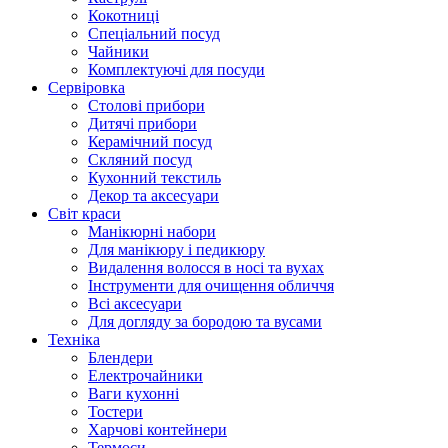
Кокотниці
Cпеціальний посуд
Чайники
Комплектуючі для посуди
Сервіровка
Столові прибори
Дитячі прибори
Керамічний посуд
Скляний посуд
Кухонний текстиль
Декор та аксесуари
Світ краси
Манікюрні набори
Для манікюру і педикюру
Видалення волосся в носі та вухах
Інструменти для очищення обличчя
Всі аксесуари
Для догляду за бородою та вусами
Техніка
Блендери
Електрочайники
Ваги кухонні
Тостери
Харчові контейнери
Термоси