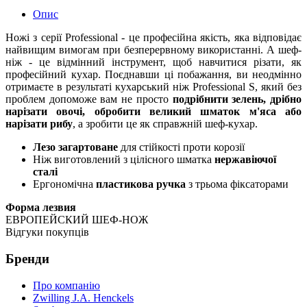
Опис
Ножі з серії Professional - це професійна якість, яка відповідає
найвищим вимогам при безперервному використанні. А шеф-
ніж - це відмінний інструмент, щоб навчитися різати, як
професійний кухар. Поєднавши ці побажання, ви неодмінно
отримаєте в результаті кухарський ніж Professional S, який без
проблем допоможе вам не просто
подрібнити зелень, дрібно
нарізати овочі, обробити великий шматок м'яса або
нарізати рибу
, а зробити це як справжній шеф-кухар.
Лезо загартоване
для стійкості проти корозії
Ніж виготовлений з цілісного шматка
нержавіючої
сталі
Ергономічна
пластикова ручка
з трьома фіксаторами
Форма лезвия
ЕВРОПЕЙСКИЙ ШЕФ-НОЖ
Відгуки покупців
Бренди
Про компанію
Zwilling J.A. Henckels