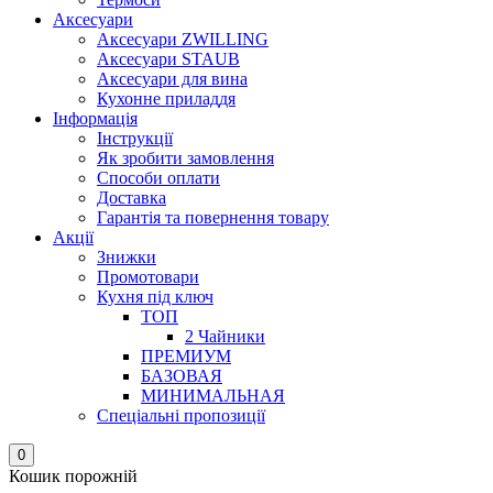
Аксесуари
Аксесуари ZWILLING
Аксесуари STAUB
Аксесуари для вина
Кухонне приладдя
Інформація
Інструкції
Як зробити замовлення
Способи оплати
Доставка
Гарантія та повернення товару
Акції
Знижки
Промотовари
Кухня під ключ
ТОП
2 Чайники
ПРЕМИУМ
БАЗОВАЯ
МИНИМАЛЬНАЯ
Спеціальні пропозиції
0
Кошик порожній