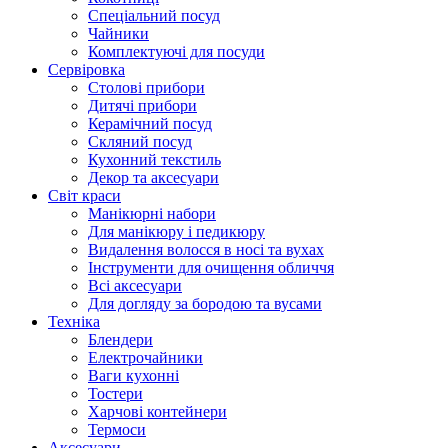
Cпеціальний посуд
Чайники
Комплектуючі для посуди
Сервіровка
Столові прибори
Дитячі прибори
Керамічний посуд
Скляний посуд
Кухонний текстиль
Декор та аксесуари
Світ краси
Манікюрні набори
Для манікюру і педикюру
Видалення волосся в носі та вухах
Інструменти для очищення обличчя
Всі аксесуари
Для догляду за бородою та вусами
Техніка
Блендери
Електрочайники
Ваги кухонні
Тостери
Харчові контейнери
Термоси
Аксесуари