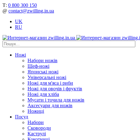
Т:
0 800 300 150
@
contact@zwilling.in.ua
UK
RU
Ножі
Набори ножів
Шеф-ножі
Японські ножі
Універсальні ножі
Ножі для м'яса і риби
Ножі для овочів і фруктів
Ножі для хліба
Мусати і точила для ножів
Аксесуари для ножів
Ножиці
Посуд
Набори
Сковороди
Каструлі
Кокотниці