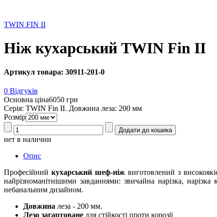
TWIN FIN II
Ніж кухарський TWIN Fin II
Артикул товара: 30911-201-0
0 Відгуків
Основна ціна
6050 грн
Серія: TWIN Fin II. Довжина леза: 200 мм
Розмір
нет в наличии
Опис
Професійний
кухарський шеф-ніж
виготовлений з високоякіс
найрізноманітнішими завданнями: звичайна нарізка, нарізка
небанальним дизайном.
Довжина
леза - 200 мм.
Лезо загартоване
для стійкості проти корозії