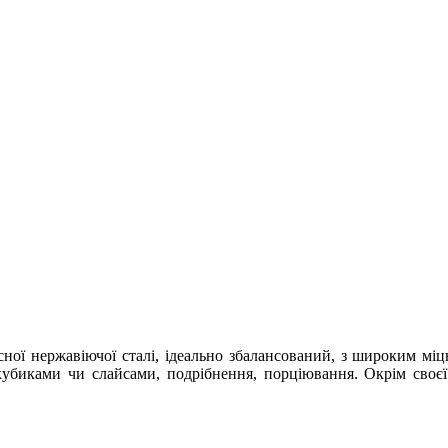
ної нержавіючої сталі, ідеально збалансований, з широким мі
 кубиками чи слайсами, подрібнення, порціювання. Окрім своє