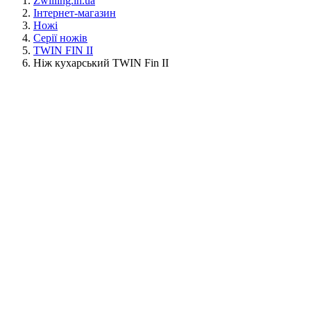
Zwilling.in.ua
Інтернет-магазин
Ножі
Серії ножів
TWIN FIN II
Ніж кухарський TWIN Fin II