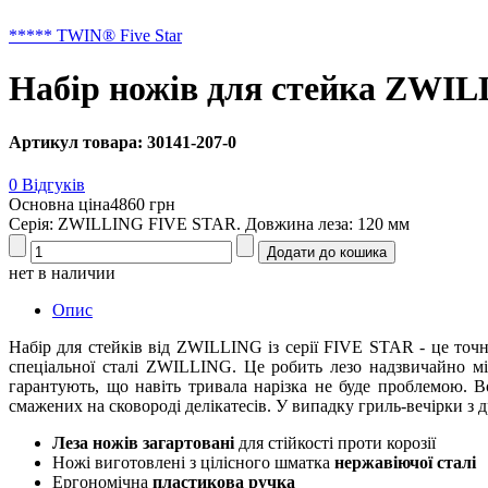
***** TWIN® Five Star
Набір ножів для стейка ZWI
Артикул товара: 30141-207-0
0 Відгуків
Основна ціна
4860 грн
Серія: ZWILLING FIVE STAR. Довжина леза: 120 мм
нет в наличии
Опис
Набір для стейків від ZWILLING із серії FIVE STAR - це точн
спеціальної сталі ZWILLING. Це робить лезо надзвичайно мі
гарантують, що навіть тривала нарізка не буде проблемою. В
смажених на сковороді делікатесів. У випадку гриль-вечірки з д
Леза ножів загартовані
для стійкості проти корозії
Ножі виготовлені з цілісного шматка
нержавіючої сталі
Ергономічна
пластикова ручка