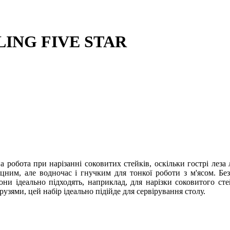
LLING FIVE STAR
а робота при нарізанні соковитих стейків, оскільки гострі ле
цним, але водночас і гнучким для тонкої роботи з м'ясом. Без
они ідеально підходять, наприклад, для нарізки соковитого сте
рузями, цей набір ідеально підійде для сервірування столу.