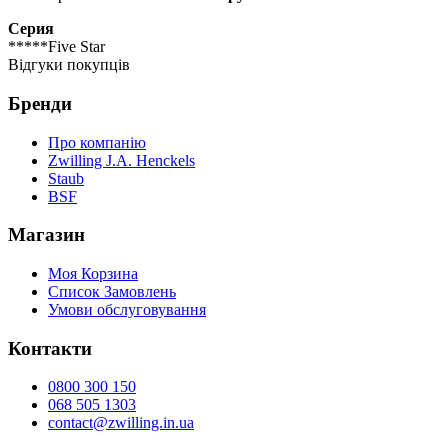
Серия
*****Five Star
Відгуки покупців
Бренди
Про компанію
Zwilling J.A. Henckels
Staub
BSF
Магазин
Моя Корзина
Список Замовлень
Умови обслуговування
Контакти
0800 300 150
068 505 1303
contact@zwilling.in.ua