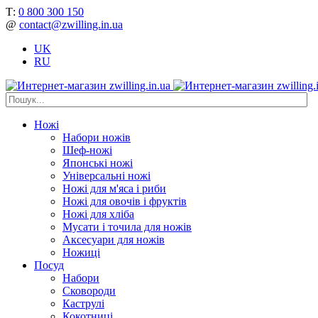
Т:
0 800 300 150
@
contact@zwilling.in.ua
UK
RU
Ножі
Набори ножів
Шеф-ножі
Японські ножі
Універсальні ножі
Ножі для м'яса і риби
Ножі для овочів і фруктів
Ножі для хліба
Мусати і точила для ножів
Аксесуари для ножів
Ножиці
Посуд
Набори
Сковороди
Каструлі
Кокотниці