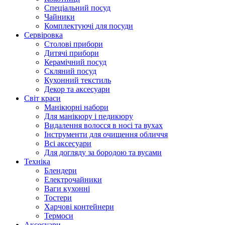
Cпеціальний посуд
Чайники
Комплектуючі для посуди
Сервіровка
Столові прибори
Дитячі прибори
Керамічний посуд
Скляний посуд
Кухонний текстиль
Декор та аксесуари
Світ краси
Манікюрні набори
Для манікюру і педикюру
Видалення волосся в носі та вухах
Інструменти для очищення обличчя
Всі аксесуари
Для догляду за бородою та вусами
Техніка
Блендери
Електрочайники
Ваги кухонні
Тостери
Харчові контейнери
Термоси
Аксесуари