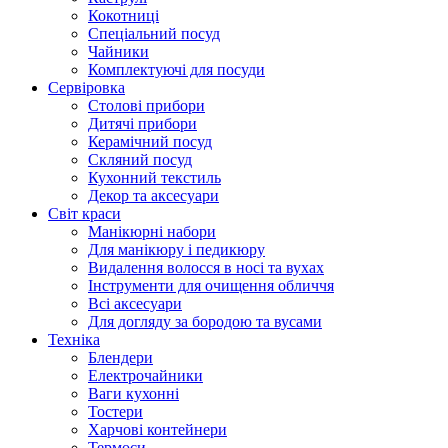
Кокотниці
Cпеціальний посуд
Чайники
Комплектуючі для посуди
Сервіровка
Столові прибори
Дитячі прибори
Керамічний посуд
Скляний посуд
Кухонний текстиль
Декор та аксесуари
Світ краси
Манікюрні набори
Для манікюру і педикюру
Видалення волосся в носі та вухах
Інструменти для очищення обличчя
Всі аксесуари
Для догляду за бородою та вусами
Техніка
Блендери
Електрочайники
Ваги кухонні
Тостери
Харчові контейнери
Термоси