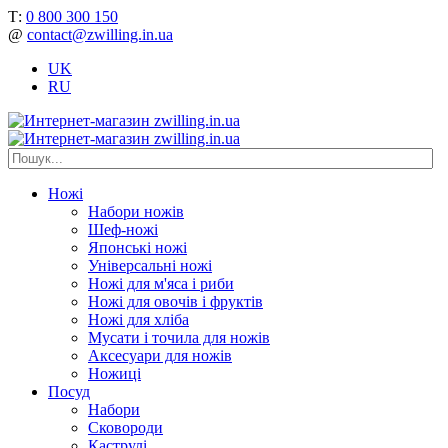
Т:
0 800 300 150
@
contact@zwilling.in.ua
UK
RU
Ножі
Набори ножів
Шеф-ножі
Японські ножі
Універсальні ножі
Ножі для м'яса і риби
Ножі для овочів і фруктів
Ножі для хліба
Мусати і точила для ножів
Аксесуари для ножів
Ножиці
Посуд
Набори
Сковороди
Каструлі