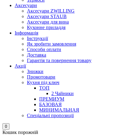
Аксесуари
Аксесуари ZWILLING
Аксесуари STAUB
Аксесуари для вина
Кухонне приладдя
Інформація
Інструкції
Як зробити замовлення
Способи оплати
Доставка
Гарантія та повернення товару
Акції
Знижки
Промотовари
Кухня під ключ
ТОП
2 Чайники
ПРЕМИУМ
БАЗОВАЯ
МИНИМАЛЬНАЯ
Спеціальні пропозиції
0
Кошик порожній