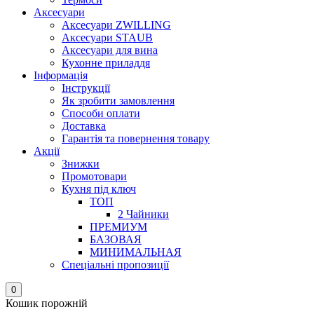
Аксесуари
Аксесуари ZWILLING
Аксесуари STAUB
Аксесуари для вина
Кухонне приладдя
Інформація
Інструкції
Як зробити замовлення
Способи оплати
Доставка
Гарантія та повернення товару
Акції
Знижки
Промотовари
Кухня під ключ
ТОП
2 Чайники
ПРЕМИУМ
БАЗОВАЯ
МИНИМАЛЬНАЯ
Спеціальні пропозиції
0
Кошик порожній