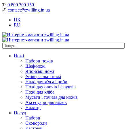
Т:
0 800 300 150
@
contact@zwilling.in.ua
UK
RU
Ножі
Набори ножів
Шеф-ножі
Японські ножі
Універсальні ножі
Ножі для м'яса і риби
Ножі для овочів і фруктів
Ножі для хліба
Мусати і точила для ножів
Аксесуари для ножів
Ножиці
Посуд
Набори
Сковороди
Каструлі