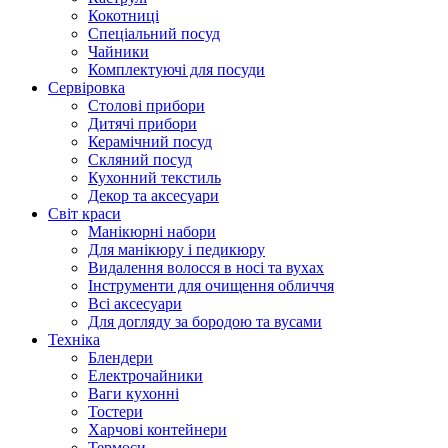
Кокотниці
Cпеціальний посуд
Чайники
Комплектуючі для посуди
Сервіровка
Столові прибори
Дитячі прибори
Керамічний посуд
Скляний посуд
Кухонний текстиль
Декор та аксесуари
Світ краси
Манікюрні набори
Для манікюру і педикюру
Видалення волосся в носі та вухах
Інструменти для очищення обличчя
Всі аксесуари
Для догляду за бородою та вусами
Техніка
Блендери
Електрочайники
Ваги кухонні
Тостери
Харчові контейнери
Термоси