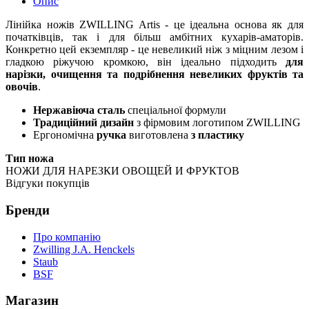
Опис
Лінійка ножів ZWILLING Artis - це ідеальна основа як для
початківців, так і для більш амбітних кухарів-аматорів.
Конкретно цей екземпляр - це невеликий ніж з міцним лезом і
гладкою ріжучою кромкою, він ідеально підходить
для
нарізки, очищення та подрібнення невеликих фруктів та
овочів
.
Нержавіюча сталь
спеціальної формули
Традиційний дизайн
з фірмовим логотипом ZWILLING
Ергономічна
ручка
виготовлена
з пластику
Тип ножа
НОЖИ ДЛЯ НАРЕЗКИ ОВОЩЕЙ И ФРУКТОВ
Відгуки покупців
Бренди
Про компанію
Zwilling J.A. Henckels
Staub
BSF
Магазин