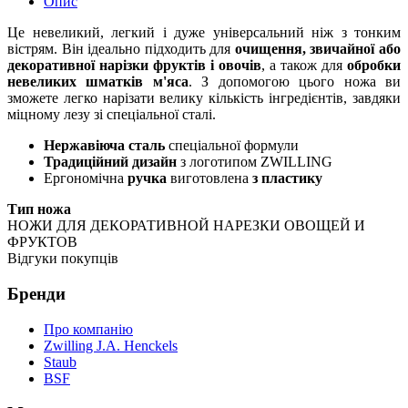
Опис
Це невеликий, легкий і дуже універсальний ніж з тонким
вістрям. Він ідеально підходить для
очищення, звичайної або
декоративної нарізки фруктів і овочів
, а також для
обробки
невеликих шматків м'яса
. З допомогою цього ножа ви
зможете легко нарізати велику кількість інгредієнтів, завдяки
міцному лезу зі спеціальної сталі.
Нержавіюча сталь
спеціальної формули
Традиційний дизайн
з логотипом ZWILLING
Ергономічна
ручка
виготовлена
з пластику
Тип ножа
НОЖИ ДЛЯ ДЕКОРАТИВНОЙ НАРЕЗКИ ОВОЩЕЙ И
ФРУКТОВ
Відгуки покупців
Бренди
Про компанію
Zwilling J.A. Henckels
Staub
BSF