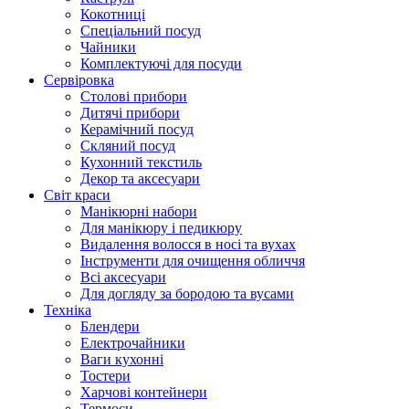
Кокотниці
Cпеціальний посуд
Чайники
Комплектуючі для посуди
Сервіровка
Столові прибори
Дитячі прибори
Керамічний посуд
Скляний посуд
Кухонний текстиль
Декор та аксесуари
Світ краси
Манікюрні набори
Для манікюру і педикюру
Видалення волосся в носі та вухах
Інструменти для очищення обличчя
Всі аксесуари
Для догляду за бородою та вусами
Техніка
Блендери
Електрочайники
Ваги кухонні
Тостери
Харчові контейнери
Термоси