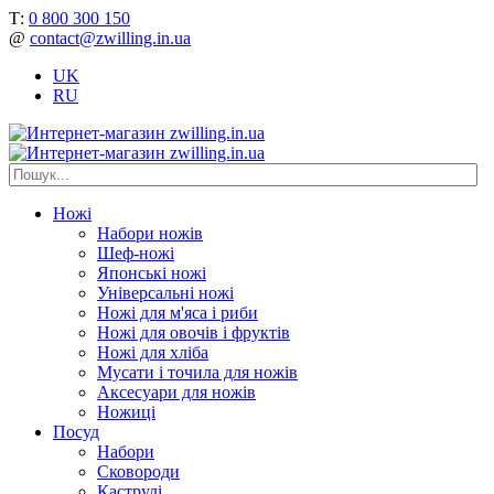
Т:
0 800 300 150
@
contact@zwilling.in.ua
UK
RU
Ножі
Набори ножів
Шеф-ножі
Японські ножі
Універсальні ножі
Ножі для м'яса і риби
Ножі для овочів і фруктів
Ножі для хліба
Мусати і точила для ножів
Аксесуари для ножів
Ножиці
Посуд
Набори
Сковороди
Каструлі