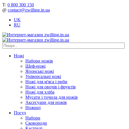
Т:
0 800 300 150
@
contact@zwilling.in.ua
UK
RU
Ножі
Набори ножів
Шеф-ножі
Японські ножі
Універсальні ножі
Ножі для м'яса і риби
Ножі для овочів і фруктів
Ножі для хліба
Мусати і точила для ножів
Аксесуари для ножів
Ножиці
Посуд
Набори
Сковороди
Каструлі