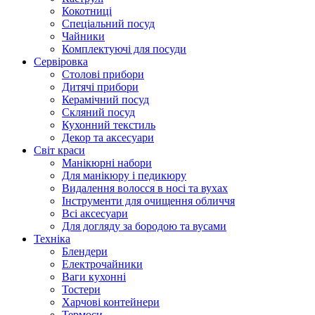
Кокотниці
Cпеціальний посуд
Чайники
Комплектуючі для посуди
Сервіровка
Столові прибори
Дитячі прибори
Керамічний посуд
Скляний посуд
Кухонний текстиль
Декор та аксесуари
Світ краси
Манікюрні набори
Для манікюру і педикюру
Видалення волосся в носі та вухах
Інструменти для очищення обличчя
Всі аксесуари
Для догляду за бородою та вусами
Техніка
Блендери
Електрочайники
Ваги кухонні
Тостери
Харчові контейнери
Термоси