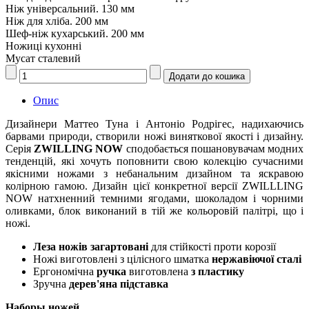
Ніж універсальний. 130 мм
Ніж для хліба. 200 мм
Шеф-ніж кухарський. 200 мм
Ножиці кухонні
Мусат сталевий
Опис
Дизайнери Маттео Туна і Антоніо Родрігес, надихаючись
барвами природи, створили ножі виняткової якості і дизайну.
Серія
ZWILLING NOW
сподобається пошановувачам модних
тенденцій, які хочуть поповнити свою колекцію сучасними
якісними ножами з небанальним дизайном та яскравою
колірною гамою. Дизайн цієї конкретної версії ZWILLLING
NOW натхненний темними ягодами, шоколадом і чорними
оливками, блок виконаний в тій же кольоровій палітрі, що і
ножі.
Леза ножів загартовані
для стійкості проти корозії
Ножі виготовлені з цілісного шматка
нержавіючої сталі
Ергономічна
ручка
виготовлена
з пластику
Зручна
дерев'яна підставка
Наборы ножей