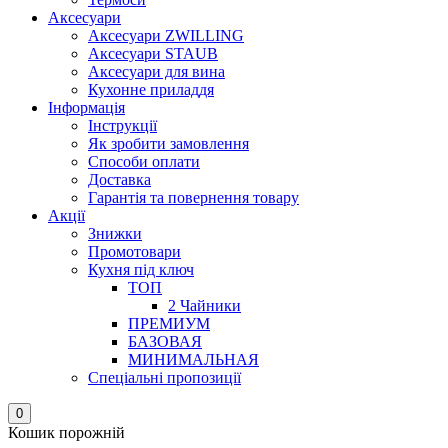
Аксесуари
Аксесуари ZWILLING
Аксесуари STAUB
Аксесуари для вина
Кухонне приладдя
Інформація
Інструкції
Як зробити замовлення
Способи оплати
Доставка
Гарантія та повернення товару
Акції
Знижки
Промотовари
Кухня під ключ
ТОП
2 Чайники
ПРЕМИУМ
БАЗОВАЯ
МИНИМАЛЬНАЯ
Спеціальні пропозиції
0
Кошик порожній