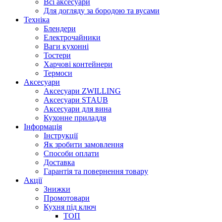
Всі аксесуари
Для догляду за бородою та вусами
Техніка
Блендери
Електрочайники
Ваги кухонні
Тостери
Харчові контейнери
Термоси
Аксесуари
Аксесуари ZWILLING
Аксесуари STAUB
Аксесуари для вина
Кухонне приладдя
Інформація
Інструкції
Як зробити замовлення
Способи оплати
Доставка
Гарантія та повернення товару
Акції
Знижки
Промотовари
Кухня під ключ
ТОП