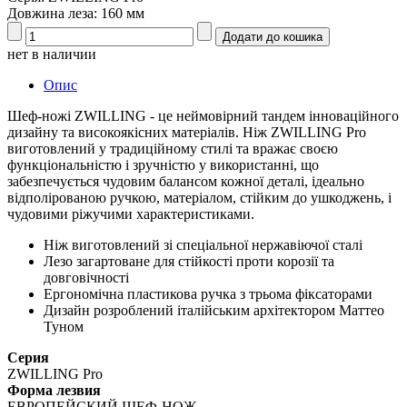
Довжина леза: 160 мм
нет в наличии
Опис
Шеф-ножі ZWILLING - це неймовірний тандем інноваційного
дизайну та високоякісних матеріалів. Ніж ZWILLING Pro
виготовлений у традиційному стилі та вражає своєю
функціональністю і зручністю у використанні, що
забезпечується чудовим балансом кожної деталі, ідеально
відполірованою ручкою, матеріалом, стійким до ушкоджень, і
чудовими ріжучими характеристиками.
Ніж виготовлений зі спеціальної нержавіючої сталі
Лезо загартоване для стійкості проти корозії та
довговічності
Ергономічна пластикова ручка з трьома фіксаторами
Дизайн розроблений італійським архітектором Маттео
Туном
Серия
ZWILLING Pro
Форма лезвия
ЕВРОПЕЙСКИЙ ШЕФ-НОЖ