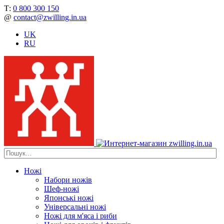
Т:
0 800 300 150
@
contact@zwilling.in.ua
UK
RU
Ножі
Набори ножів
Шеф-ножі
Японські ножі
Універсальні ножі
Ножі для м'яса і риби