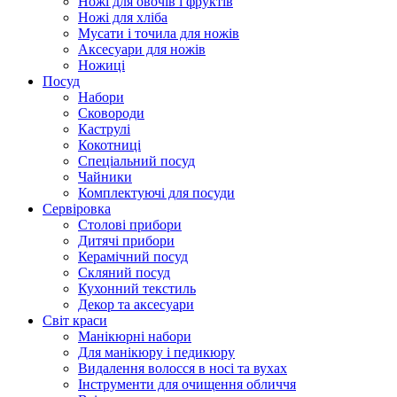
Ножі для овочів і фруктів
Ножі для хліба
Мусати і точила для ножів
Аксесуари для ножів
Ножиці
Посуд
Набори
Сковороди
Каструлі
Кокотниці
Cпеціальний посуд
Чайники
Комплектуючі для посуди
Сервіровка
Столові прибори
Дитячі прибори
Керамічний посуд
Скляний посуд
Кухонний текстиль
Декор та аксесуари
Світ краси
Манікюрні набори
Для манікюру і педикюру
Видалення волосся в носі та вухах
Інструменти для очищення обличчя