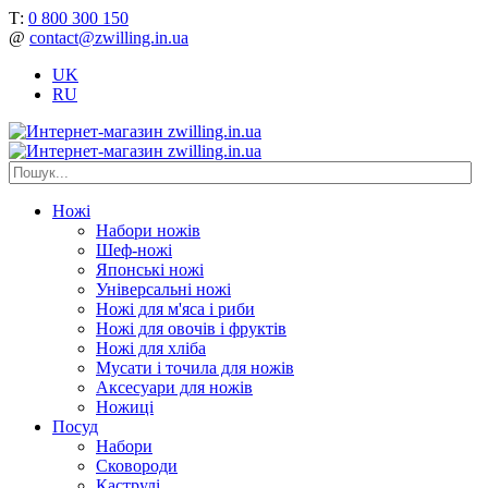
Т:
0 800 300 150
@
contact@zwilling.in.ua
UK
RU
Ножі
Набори ножів
Шеф-ножі
Японські ножі
Універсальні ножі
Ножі для м'яса і риби
Ножі для овочів і фруктів
Ножі для хліба
Мусати і точила для ножів
Аксесуари для ножів
Ножиці
Посуд
Набори
Сковороди
Каструлі