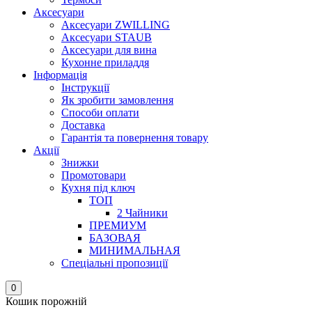
Аксесуари
Аксесуари ZWILLING
Аксесуари STAUB
Аксесуари для вина
Кухонне приладдя
Інформація
Інструкції
Як зробити замовлення
Способи оплати
Доставка
Гарантія та повернення товару
Акції
Знижки
Промотовари
Кухня під ключ
ТОП
2 Чайники
ПРЕМИУМ
БАЗОВАЯ
МИНИМАЛЬНАЯ
Спеціальні пропозиції
0
Кошик порожній