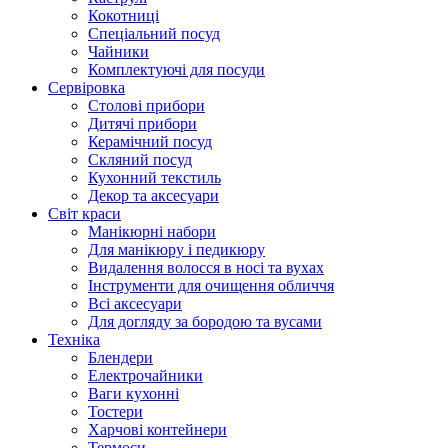
Кокотниці
Cпеціальний посуд
Чайники
Комплектуючі для посуди
Сервіровка
Столові прибори
Дитячі прибори
Керамічний посуд
Скляний посуд
Кухонний текстиль
Декор та аксесуари
Світ краси
Манікюрні набори
Для манікюру і педикюру
Видалення волосся в носі та вухах
Інструменти для очищення обличчя
Всі аксесуари
Для догляду за бородою та вусами
Техніка
Блендери
Електрочайники
Ваги кухонні
Тостери
Харчові контейнери
Термоси