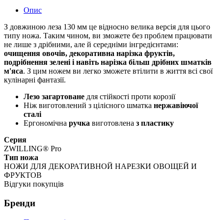
Опис
З довжиною леза 130 мм це відносно велика версія для цього
типу ножа. Таким чином, ви зможете без проблем працювати
не лише з дрібними, але й середніми інгредієнтами:
очищення овочів, декоративна нарізка фруктів,
подрібнення зелені і навіть нарізка більш дрібних шматків
м'яса
. З цим ножем ви легко зможете втілити в життя всі свої
кулінарні фантазії.
Лезо загартоване
для стійкості проти корозії
Ніж виготовлений з цілісного шматка
нержавіючої
сталі
Ергономічна
ручка
виготовлена
з пластику
Серия
ZWILLING® Pro
Тип ножа
НОЖИ ДЛЯ ДЕКОРАТИВНОЙ НАРЕЗКИ ОВОЩЕЙ И
ФРУКТОВ
Відгуки покупців
Бренди