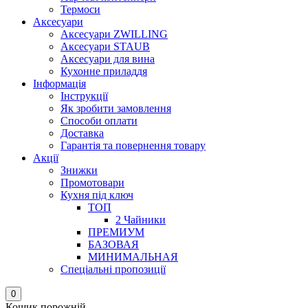
Термоси
Аксесуари
Аксесуари ZWILLING
Аксесуари STAUB
Аксесуари для вина
Кухонне приладдя
Інформація
Інструкції
Як зробити замовлення
Способи оплати
Доставка
Гарантія та повернення товару
Акції
Знижки
Промотовари
Кухня під ключ
ТОП
2 Чайники
ПРЕМИУМ
БАЗОВАЯ
МИНИМАЛЬНАЯ
Спеціальні пропозиції
0
Кошик порожній