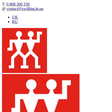
Т:
0 800 300 150
@
contact@zwilling.in.ua
UK
RU