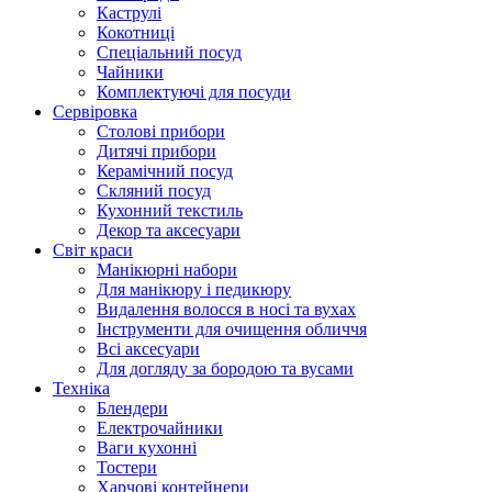
Каструлі
Кокотниці
Cпеціальний посуд
Чайники
Комплектуючі для посуди
Сервіровка
Столові прибори
Дитячі прибори
Керамічний посуд
Скляний посуд
Кухонний текстиль
Декор та аксесуари
Світ краси
Манікюрні набори
Для манікюру і педикюру
Видалення волосся в носі та вухах
Інструменти для очищення обличчя
Всі аксесуари
Для догляду за бородою та вусами
Техніка
Блендери
Електрочайники
Ваги кухонні
Тостери
Харчові контейнери