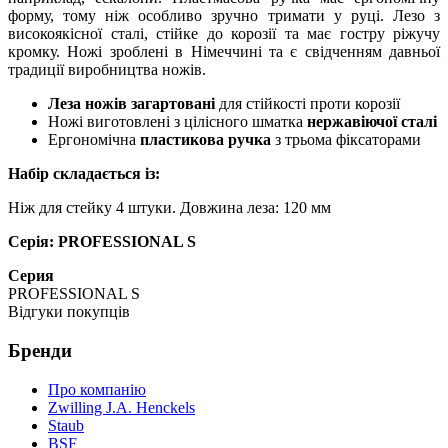
форму, тому ніж особливо зручно тримати у руці. Лезо з
високоякісної сталі, стійке до корозії та має гостру ріжучу
кромку. Ножі зроблені в Німеччині та є свідченням давньої
традиції виробництва ножів.
Леза ножів загартовані
для стійкості проти корозії
Ножі виготовлені з цілісного шматка
нержавіючої сталі
Ергономічна
пластикова ручка
з трьома фіксаторами
Набір складається із:
Ніж для стейку 4 штуки. Довжина леза: 120 мм
Серія: PROFESSIONAL S
Серия
PROFESSIONAL S
Відгуки покупців
Бренди
Про компанію
Zwilling J.A. Henckels
Staub
BSF