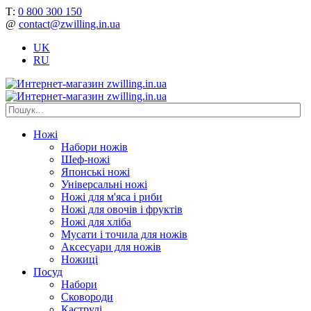
Т:
0 800 300 150
@
contact@zwilling.in.ua
UK
RU
Ножі
Набори ножів
Шеф-ножі
Японські ножі
Універсальні ножі
Ножі для м'яса і риби
Ножі для овочів і фруктів
Ножі для хліба
Мусати і точила для ножів
Аксесуари для ножів
Ножиці
Посуд
Набори
Сковороди
Каструлі