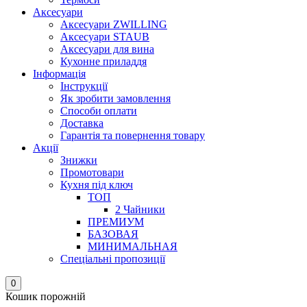
Аксесуари
Аксесуари ZWILLING
Аксесуари STAUB
Аксесуари для вина
Кухонне приладдя
Інформація
Інструкції
Як зробити замовлення
Способи оплати
Доставка
Гарантія та повернення товару
Акції
Знижки
Промотовари
Кухня під ключ
ТОП
2 Чайники
ПРЕМИУМ
БАЗОВАЯ
МИНИМАЛЬНАЯ
Спеціальні пропозиції
0
Кошик порожній