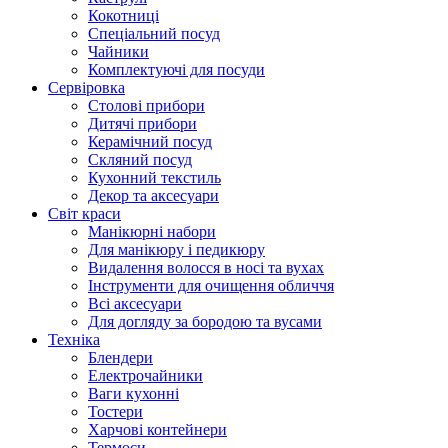
Кокотниці
Cпеціальний посуд
Чайники
Комплектуючі для посуди
Сервіровка
Столові прибори
Дитячі прибори
Керамічний посуд
Скляний посуд
Кухонний текстиль
Декор та аксесуари
Світ краси
Манікюрні набори
Для манікюру і педикюру
Видалення волосся в носі та вухах
Інструменти для очищення обличчя
Всі аксесуари
Для догляду за бородою та вусами
Техніка
Блендери
Електрочайники
Ваги кухонні
Тостери
Харчові контейнери
Термоси