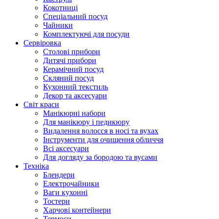
Кокотниці
Cпеціальний посуд
Чайники
Комплектуючі для посуди
Сервіровка
Столові прибори
Дитячі прибори
Керамічний посуд
Скляний посуд
Кухонний текстиль
Декор та аксесуари
Світ краси
Манікюрні набори
Для манікюру і педикюру
Видалення волосся в носі та вухах
Інструменти для очищення обличчя
Всі аксесуари
Для догляду за бородою та вусами
Техніка
Блендери
Електрочайники
Ваги кухонні
Тостери
Харчові контейнери
Термоси