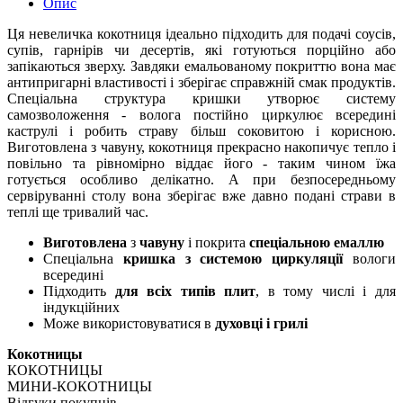
Опис
Ця невеличка кокотниця ідеально підходить для подачі соусів,
супів, гарнірів чи десертів, які готуються порційно або
запікаються зверху. Завдяки емальованому покриттю вона має
антипригарні властивості і зберігає справжній смак продуктів.
Спеціальна структура кришки утворює систему
самозволоження - волога постійно циркулює всередині
каструлі і робить страву більш соковитою і корисною.
Виготовлена ​​з чавуну, кокотниця прекрасно накопичує тепло і
повільно та рівномірно віддає його - таким чином їжа
готується особливо делікатно. А при безпосередньому
сервіруванні столу вона зберігає вже давно подані страви в
теплі ще тривалий час.
Виготовлена
з
чавуну
і покрита
спеціальною емаллю
Спеціальна
кришка з системою циркуляції
вологи
всередині
Підходить
для всіх типів плит
, в тому числі і для
індукційних
Може використовуватися в
духовці і грилі
Кокотницы
КОКОТНИЦЫ
МИНИ-КОКОТНИЦЫ
Відгуки покупців