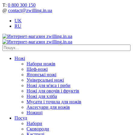
Т:
0 800 300 150
@
contact@zwilling.in.ua
UK
RU
Ножі
Набори ножів
Шеф-ножі
Японські ножі
Універсальні ножі
Ножі для м'яса і риби
Ножі для овочів і фруктів
Ножі для хліба
Мусати і точила для ножів
Аксесуари для ножів
Ножиці
Посуд
Набори
Сковороди
Каструлі