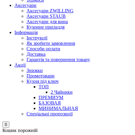
Аксесуари
Аксесуари ZWILLING
Аксесуари STAUB
Аксесуари для вина
Кухонне приладдя
Інформація
Інструкції
Як зробити замовлення
Способи оплати
Доставка
Гарантія та повернення товару
Акції
Знижки
Промотовари
Кухня під ключ
ТОП
2 Чайники
ПРЕМИУМ
БАЗОВАЯ
МИНИМАЛЬНАЯ
Спеціальні пропозиції
0
Кошик порожній