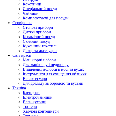
Кокотниці
Cпеціальний посуд
Чайники
Комплектуючі для посуди
Сервіровка
Столові прибори
Дитячі прибори
Керамічний посуд
Скляний посуд
Кухонний текстиль
Декор та аксесуари
Світ краси
Манікюрні набори
Для манікюру і педикюру
Видалення волосся в носі та вухах
Інструменти для очищення обличчя
Всі аксесуари
Для догляду за бородою та вусами
Техніка
Блендери
Електрочайники
Ваги кухонні
Тостери
Харчові контейнери
Термоси