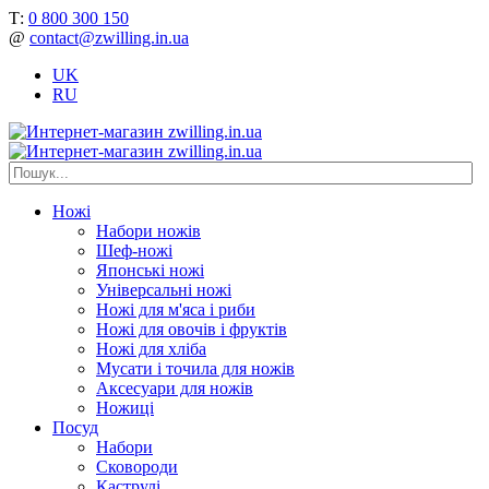
Т:
0 800 300 150
@
contact@zwilling.in.ua
UK
RU
Ножі
Набори ножів
Шеф-ножі
Японські ножі
Універсальні ножі
Ножі для м'яса і риби
Ножі для овочів і фруктів
Ножі для хліба
Мусати і точила для ножів
Аксесуари для ножів
Ножиці
Посуд
Набори
Сковороди
Каструлі