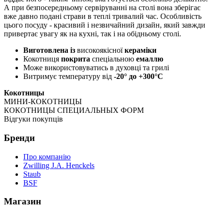
А при безпосередньому сервіруванні на столі вона зберігає
вже давно подані страви в теплі тривалий час. Особливість
цього посуду - красивий і незвичайний дизайн, який завжди
привертає увагу як на кухні, так і на обідньому столі.
Виготовлена із
високоякісної
кераміки
Кокотниця
покрита
спеціальною
емаллю
Може використовуватись в духовці та грилі
Витримує температуру від
-20° до +300°C
Кокотницы
МИНИ-КОКОТНИЦЫ
КОКОТНИЦЫ СПЕЦИАЛЬНЫХ ФОРМ
Відгуки покупців
Бренди
Про компанію
Zwilling J.A. Henckels
Staub
BSF
Магазин