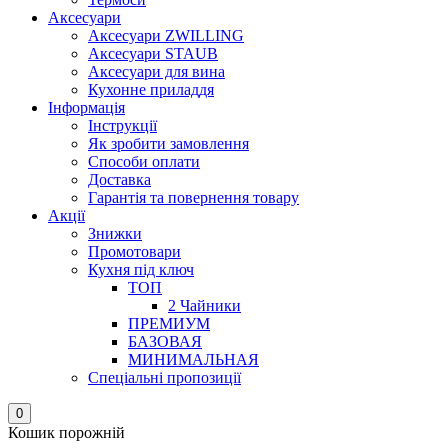
Аксесуари
Аксесуари ZWILLING
Аксесуари STAUB
Аксесуари для вина
Кухонне приладдя
Інформація
Інструкції
Як зробити замовлення
Способи оплати
Доставка
Гарантія та повернення товару
Акції
Знижки
Промотовари
Кухня під ключ
ТОП
2 Чайники
ПРЕМИУМ
БАЗОВАЯ
МИНИМАЛЬНАЯ
Спеціальні пропозиції
0
Кошик порожній