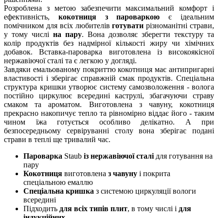
Розроблена з метою забезпечити максимальний комфорт і
ефективність,
кокотниця з пароваркою
є ідеальним
помічником для всіх любителів
готувати
різноманітні страви,
у тому числі
на пару
. Вона дозволяє зберегти текстуру та
колір продуктів без надмірної кількості жиру чи хімічних
добавок. Вставка-пароварка виготовлена із високоякісної
нержавіючої сталі та є легкою у догляді.
Завдяки емальованому покриттю кокотниця має антипригарні
властивості і зберігає справжній смак продуктів. Спеціальна
структура кришки утворює систему самозволоження - волога
постійно циркулює всередині каструлі, збагачуючи страву
смаком та ароматом. Виготовлена з чавуну, кокотниця
прекрасно накопичує тепло та рівномірно віддає його - таким
чином їжа готується особливо делікатно. А при
безпосередньому сервіруванні столу вона зберігає подані
страви в теплі ще тривалий час.
Пароварка
Staub
із нержавіючої сталі
для готування на
пару
Кокотниця
виготовлена
з чавуну
і покрита
спеціальною емаллю
Спеціальна кришка
з системою циркуляції вологи
всередині
Підходить
для всіх типів плит
, в тому числі і
для
індукційних