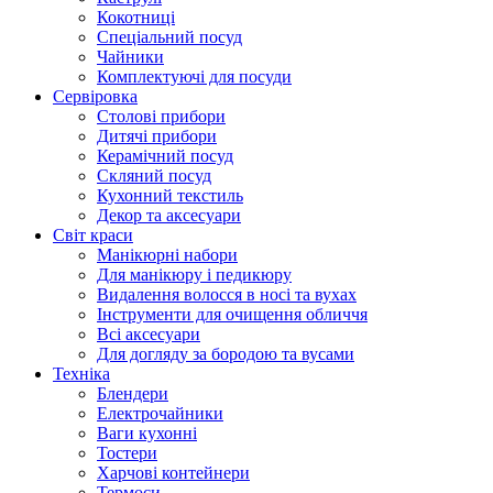
Кокотниці
Cпеціальний посуд
Чайники
Комплектуючі для посуди
Сервіровка
Столові прибори
Дитячі прибори
Керамічний посуд
Скляний посуд
Кухонний текстиль
Декор та аксесуари
Світ краси
Манікюрні набори
Для манікюру і педикюру
Видалення волосся в носі та вухах
Інструменти для очищення обличчя
Всі аксесуари
Для догляду за бородою та вусами
Техніка
Блендери
Електрочайники
Ваги кухонні
Тостери
Харчові контейнери
Термоси