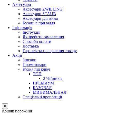
Аксесуари
Аксесуари ZWILLING
Аксесуари STAUB
Аксесуари для вина
Кухонне приладдя
Інформація
Інструкції
Як зробити замовлення
Способи оплати
Доставка
Гарантія та повернення товару
Акції
Знижки
Промотовари
Кухня під ключ
ТОП
2 Чайники
ПРЕМИУМ
БАЗОВАЯ
МИНИМАЛЬНАЯ
Спеціальні пропозиції
0
Кошик порожній