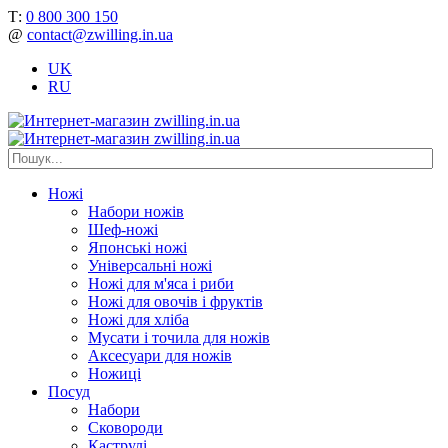
Т:
0 800 300 150
@
contact@zwilling.in.ua
UK
RU
Ножі
Набори ножів
Шеф-ножі
Японські ножі
Універсальні ножі
Ножі для м'яса і риби
Ножі для овочів і фруктів
Ножі для хліба
Мусати і точила для ножів
Аксесуари для ножів
Ножиці
Посуд
Набори
Сковороди
Каструлі