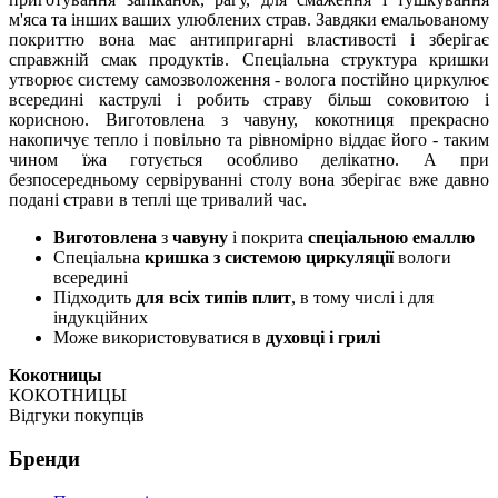
м'яса та інших ваших улюблених страв. Завдяки емальованому
покриттю вона має антипригарні властивості і зберігає
справжній смак продуктів. Спеціальна структура кришки
утворює систему самозволоження - волога постійно циркулює
всередині каструлі і робить страву більш соковитою і
корисною. Виготовлена ​​з чавуну, кокотниця прекрасно
накопичує тепло і повільно та рівномірно віддає його - таким
чином їжа готується особливо делікатно. А при
безпосередньому сервіруванні столу вона зберігає вже давно
подані страви в теплі ще тривалий час.
Виготовлена
з
чавуну
і покрита
спеціальною емаллю
Спеціальна
кришка з системою циркуляції
вологи
всередині
Підходить
для всіх типів плит
, в тому числі і для
індукційних
Може використовуватися в
духовці і грилі
Кокотницы
КОКОТНИЦЫ
Відгуки покупців
Бренди