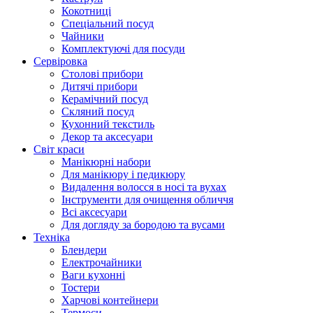
Кокотниці
Cпеціальний посуд
Чайники
Комплектуючі для посуди
Сервіровка
Столові прибори
Дитячі прибори
Керамічний посуд
Скляний посуд
Кухонний текстиль
Декор та аксесуари
Світ краси
Манікюрні набори
Для манікюру і педикюру
Видалення волосся в носі та вухах
Інструменти для очищення обличчя
Всі аксесуари
Для догляду за бородою та вусами
Техніка
Блендери
Електрочайники
Ваги кухонні
Тостери
Харчові контейнери
Термоси