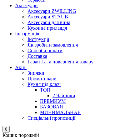
Аксесуари
Аксесуари ZWILLING
Аксесуари STAUB
Аксесуари для вина
Кухонне приладдя
Інформація
Інструкції
Як зробити замовлення
Способи оплати
Доставка
Гарантія та повернення товару
Акції
Знижки
Промотовари
Кухня під ключ
ТОП
2 Чайники
ПРЕМИУМ
БАЗОВАЯ
МИНИМАЛЬНАЯ
Спеціальні пропозиції
0
Кошик порожній