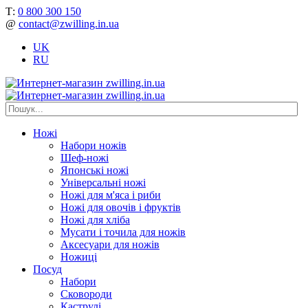
Т:
0 800 300 150
@
contact@zwilling.in.ua
UK
RU
Ножі
Набори ножів
Шеф-ножі
Японські ножі
Універсальні ножі
Ножі для м'яса і риби
Ножі для овочів і фруктів
Ножі для хліба
Мусати і точила для ножів
Аксесуари для ножів
Ножиці
Посуд
Набори
Сковороди
Каструлі