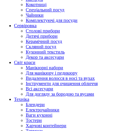
Кокотниці
Cпеціальний посуд
Чайники
Комплектуючі для посуди
Сервіровка
Столові прибори
Дитячі прибори
Керамічний посуд
Скляний посуд
Кухонний текстиль
Декор та аксесуари
Світ краси
Манікюрні набори
Для манікюру і педикюру
Видалення волосся в носі та вухах
Інструменти для очищення обличчя
Всі аксесуари
Для догляду за бородою та вусами
Техніка
Блендери
Електрочайники
Ваги кухонні
Тостери
Харчові контейнери
Термоси