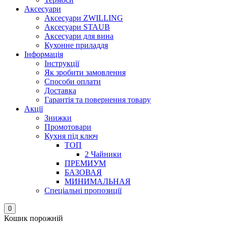
Аксесуари
Аксесуари ZWILLING
Аксесуари STAUB
Аксесуари для вина
Кухонне приладдя
Інформація
Інструкції
Як зробити замовлення
Способи оплати
Доставка
Гарантія та повернення товару
Акції
Знижки
Промотовари
Кухня під ключ
ТОП
2 Чайники
ПРЕМИУМ
БАЗОВАЯ
МИНИМАЛЬНАЯ
Спеціальні пропозиції
0
Кошик порожній