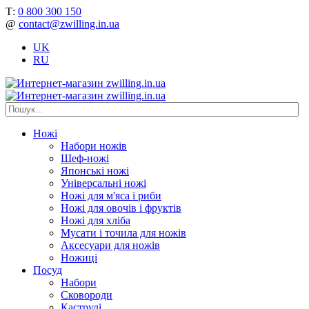
Т:
0 800 300 150
@
contact@zwilling.in.ua
UK
RU
Ножі
Набори ножів
Шеф-ножі
Японські ножі
Універсальні ножі
Ножі для м'яса і риби
Ножі для овочів і фруктів
Ножі для хліба
Мусати і точила для ножів
Аксесуари для ножів
Ножиці
Посуд
Набори
Сковороди
Каструлі