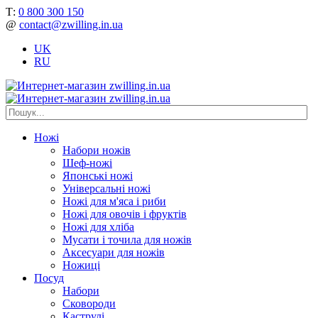
Т:
0 800 300 150
@
contact@zwilling.in.ua
UK
RU
Ножі
Набори ножів
Шеф-ножі
Японські ножі
Універсальні ножі
Ножі для м'яса і риби
Ножі для овочів і фруктів
Ножі для хліба
Мусати і точила для ножів
Аксесуари для ножів
Ножиці
Посуд
Набори
Сковороди
Каструлі