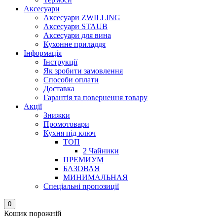
Аксесуари
Аксесуари ZWILLING
Аксесуари STAUB
Аксесуари для вина
Кухонне приладдя
Інформація
Інструкції
Як зробити замовлення
Способи оплати
Доставка
Гарантія та повернення товару
Акції
Знижки
Промотовари
Кухня під ключ
ТОП
2 Чайники
ПРЕМИУМ
БАЗОВАЯ
МИНИМАЛЬНАЯ
Спеціальні пропозиції
0
Кошик порожній