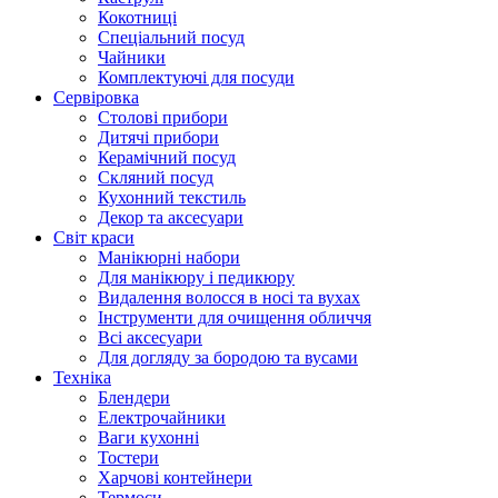
Кокотниці
Cпеціальний посуд
Чайники
Комплектуючі для посуди
Сервіровка
Столові прибори
Дитячі прибори
Керамічний посуд
Скляний посуд
Кухонний текстиль
Декор та аксесуари
Світ краси
Манікюрні набори
Для манікюру і педикюру
Видалення волосся в носі та вухах
Інструменти для очищення обличчя
Всі аксесуари
Для догляду за бородою та вусами
Техніка
Блендери
Електрочайники
Ваги кухонні
Тостери
Харчові контейнери
Термоси