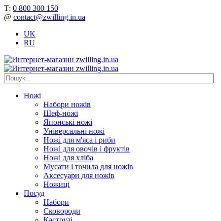
Т:
0 800 300 150
@
contact@zwilling.in.ua
UK
RU
Ножі
Набори ножів
Шеф-ножі
Японські ножі
Універсальні ножі
Ножі для м'яса і риби
Ножі для овочів і фруктів
Ножі для хліба
Мусати і точила для ножів
Аксесуари для ножів
Ножиці
Посуд
Набори
Сковороди
Каструлі