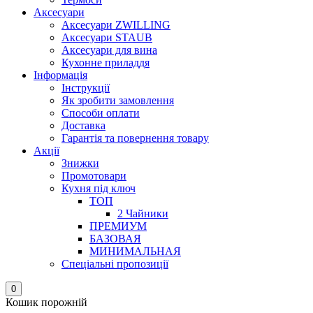
Аксесуари
Аксесуари ZWILLING
Аксесуари STAUB
Аксесуари для вина
Кухонне приладдя
Інформація
Інструкції
Як зробити замовлення
Способи оплати
Доставка
Гарантія та повернення товару
Акції
Знижки
Промотовари
Кухня під ключ
ТОП
2 Чайники
ПРЕМИУМ
БАЗОВАЯ
МИНИМАЛЬНАЯ
Спеціальні пропозиції
0
Кошик порожній