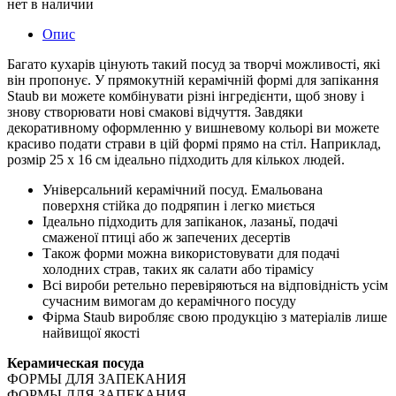
нет в наличии
Опис
Багато кухарів цінують такий посуд за творчі можливості, які
він пропонує. У прямокутній керамічній формі для запікання
Staub ви можете комбінувати різні інгредієнти, щоб знову і
знову створювати нові смакові відчуття. Завдяки
декоративному оформленню у вишневому кольорі ви можете
красиво подати страви в цій формі прямо на стіл. Наприклад,
розмір 25 х 16 см ідеально підходить для кількох людей.
Універсальний керамічний посуд. Емальована
поверхня стійка до подряпин і легко миється
Ідеально підходить для запіканок, лазаньї, подачі
смаженої птиці або ж запечених десертів
Також форми можна використовувати для подачі
холодних страв, таких як салати або тірамісу
Всі вироби ретельно перевіряються на відповідність усім
сучасним вимогам до керамічного посуду
Фірма Staub виробляє свою продукцію з матеріалів лише
найвищої якості
Керамическая посуда
ФОРМЫ ДЛЯ ЗАПЕКАНИЯ
ФОРМЫ ДЛЯ ЗАПЕКАНИЯ