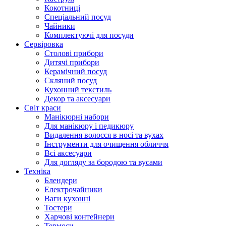
Кокотниці
Cпеціальний посуд
Чайники
Комплектуючі для посуди
Сервіровка
Столові прибори
Дитячі прибори
Керамічний посуд
Скляний посуд
Кухонний текстиль
Декор та аксесуари
Світ краси
Манікюрні набори
Для манікюру і педикюру
Видалення волосся в носі та вухах
Інструменти для очищення обличчя
Всі аксесуари
Для догляду за бородою та вусами
Техніка
Блендери
Електрочайники
Ваги кухонні
Тостери
Харчові контейнери
Термоси