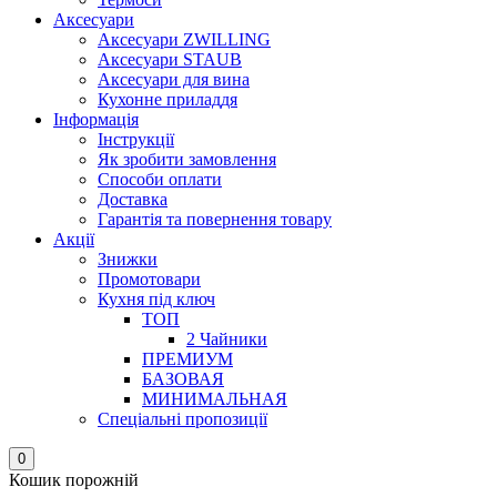
Аксесуари
Аксесуари ZWILLING
Аксесуари STAUB
Аксесуари для вина
Кухонне приладдя
Інформація
Інструкції
Як зробити замовлення
Способи оплати
Доставка
Гарантія та повернення товару
Акції
Знижки
Промотовари
Кухня під ключ
ТОП
2 Чайники
ПРЕМИУМ
БАЗОВАЯ
МИНИМАЛЬНАЯ
Спеціальні пропозиції
0
Кошик порожній