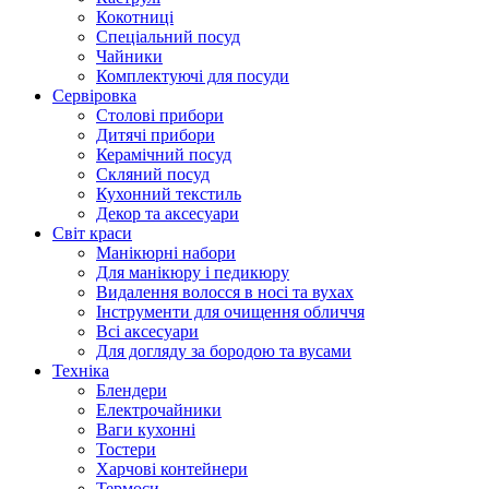
Кокотниці
Cпеціальний посуд
Чайники
Комплектуючі для посуди
Сервіровка
Столові прибори
Дитячі прибори
Керамічний посуд
Скляний посуд
Кухонний текстиль
Декор та аксесуари
Світ краси
Манікюрні набори
Для манікюру і педикюру
Видалення волосся в носі та вухах
Інструменти для очищення обличчя
Всі аксесуари
Для догляду за бородою та вусами
Техніка
Блендери
Електрочайники
Ваги кухонні
Тостери
Харчові контейнери
Термоси