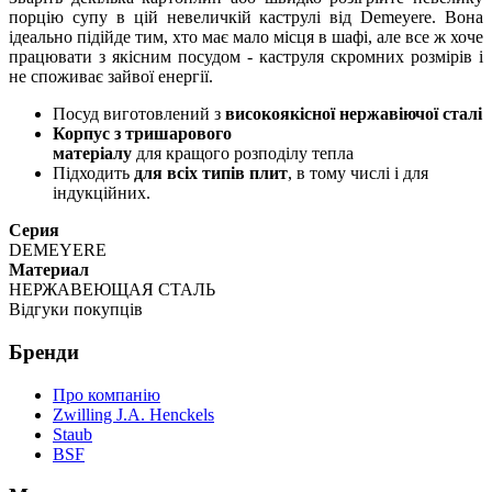
порцію супу в цій невеличкій каструлі від Demeyere. Вона
ідеально підійде тим, хто має мало місця в шафі, але все ж хоче
працювати з якісним посудом - каструля скромних розмірів і
не споживає зайвої енергії.
Посуд виготовлений з
високоякісної нержавіючої сталі
Корпус з тришарового
матеріалу
для кращого розподілу тепла
Підходить
для всіх типів плит
, в тому числі і для
індукційних.
Серия
DEMEYERE
Материал
НЕРЖАВЕЮЩАЯ СТАЛЬ
Відгуки покупців
Бренди
Про компанію
Zwilling J.A. Henckels
Staub
BSF