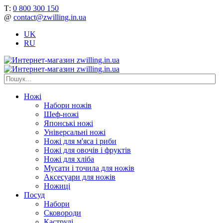
Т:
0 800 300 150
@
contact@zwilling.in.ua
UK
RU
Ножі
Набори ножів
Шеф-ножі
Японські ножі
Універсальні ножі
Ножі для м'яса і риби
Ножі для овочів і фруктів
Ножі для хліба
Мусати і точила для ножів
Аксесуари для ножів
Ножиці
Посуд
Набори
Сковороди
Каструлі