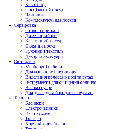
Кокотниці
Cпеціальний посуд
Чайники
Комплектуючі для посуди
Сервіровка
Столові прибори
Дитячі прибори
Керамічний посуд
Скляний посуд
Кухонний текстиль
Декор та аксесуари
Світ краси
Манікюрні набори
Для манікюру і педикюру
Видалення волосся в носі та вухах
Інструменти для очищення обличчя
Всі аксесуари
Для догляду за бородою та вусами
Техніка
Блендери
Електрочайники
Ваги кухонні
Тостери
Харчові контейнери
Термоси