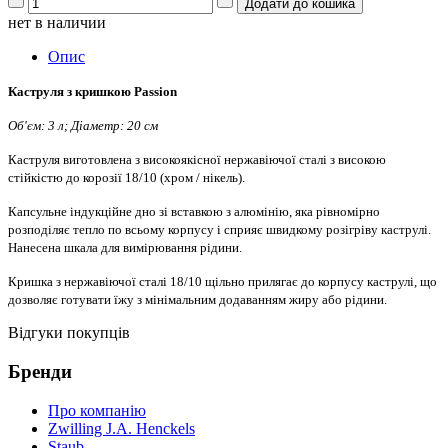
нет в наличии
Опис
Каструля з кришкою Passion
Об'єм: 3 л; Діаметр: 20 см
Каструля виготовлена з високоякісної нержавіючої сталі з високою
стійкістю до корозії 18/10 (хром / нікель).
Капсульне індукційне дно зі вставкою з алюмінію, яка рівномірно
розподіляє тепло по всьому корпусу і сприяє швидкому розігріву каструлі.
Нанесена шкала для вимірювання рідини.
Кришка з нержавіючої сталі 18/10 щільно прилягає до корпусу каструлі, що
дозволяє готувати їжу з мінімальним додаванням жиру або рідини.
Відгуки покупців
Бренди
Про компанію
Zwilling J.A. Henckels
Staub