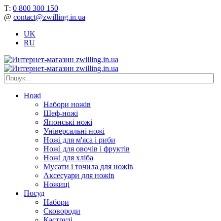
Т:
0 800 300 150
@
contact@zwilling.in.ua
UK
RU
Ножі
Набори ножів
Шеф-ножі
Японські ножі
Універсальні ножі
Ножі для м'яса і риби
Ножі для овочів і фруктів
Ножі для хліба
Мусати і точила для ножів
Аксесуари для ножів
Ножиці
Посуд
Набори
Сковороди
Каструлі