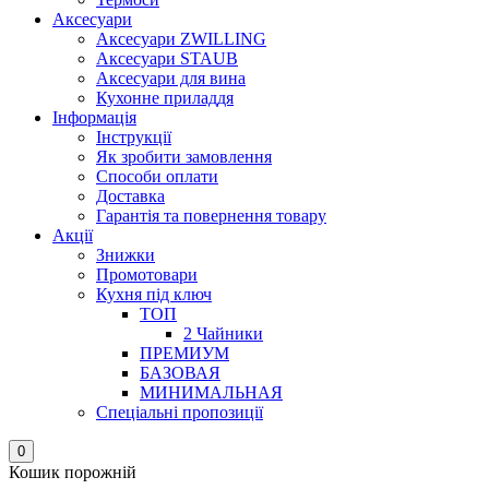
Аксесуари
Аксесуари ZWILLING
Аксесуари STAUB
Аксесуари для вина
Кухонне приладдя
Інформація
Інструкції
Як зробити замовлення
Способи оплати
Доставка
Гарантія та повернення товару
Акції
Знижки
Промотовари
Кухня під ключ
ТОП
2 Чайники
ПРЕМИУМ
БАЗОВАЯ
МИНИМАЛЬНАЯ
Спеціальні пропозиції
0
Кошик порожній