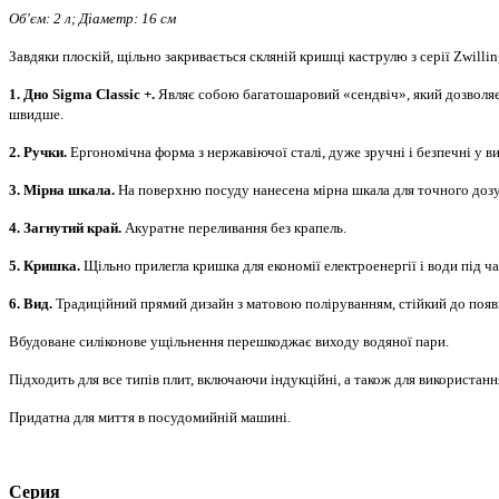
Об'єм: 2 л; Діаметр: 16 см
Завдяки плоскій, щільно закривається скляній кришці каструлю з серії Zwilli
1. Дно Sigma Classic +.
Являє собою багатошаровий «сендвіч», який дозволяє
швидше.
2. Ручки.
Ергономічна форма з нержавіючої сталі, дуже зручні і безпечні у в
3. Мірна шкала.
На поверхню посуду нанесена мірна шкала для точного доз
4. Загнутий край.
Акуратне переливання без крапель.
5. Кришка.
Щільно прилегла кришка для економії електроенергії і води під ч
6. Вид.
Традиційний прямий дизайн з матовою поліруванням, стійкий до появ
Вбудоване силіконове ущільнення перешкоджає виходу водяної пари.
Підходить для все типів плит, включаючи індукційні, а також для використанн
Придатна для миття в посудомийній машині.
Серия