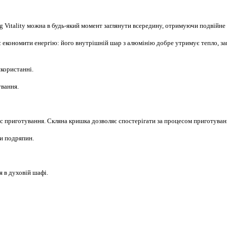
ng Vitality можна в будь-який момент заглянути всередину, отримуючи подвійне
 економити енергію: його внутрішній шар з алюмінію добре утримує тепло, за
икористанні.
ування.
ас приготування. Скляна кришка дозволяє спостерігати за процесом приготуван
и подряпин.
я в духовій шафі.