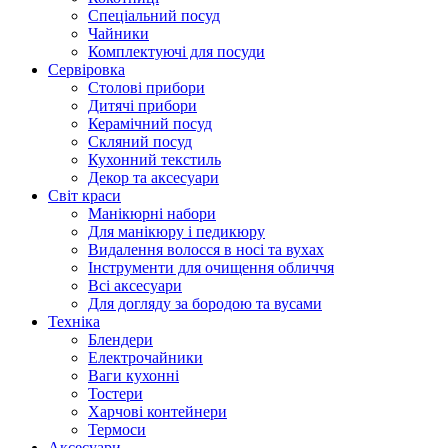
Cпеціальний посуд
Чайники
Комплектуючі для посуди
Сервіровка
Столові прибори
Дитячі прибори
Керамічний посуд
Скляний посуд
Кухонний текстиль
Декор та аксесуари
Світ краси
Манікюрні набори
Для манікюру і педикюру
Видалення волосся в носі та вухах
Інструменти для очищення обличчя
Всі аксесуари
Для догляду за бородою та вусами
Техніка
Блендери
Електрочайники
Ваги кухонні
Тостери
Харчові контейнери
Термоси
Аксесуари