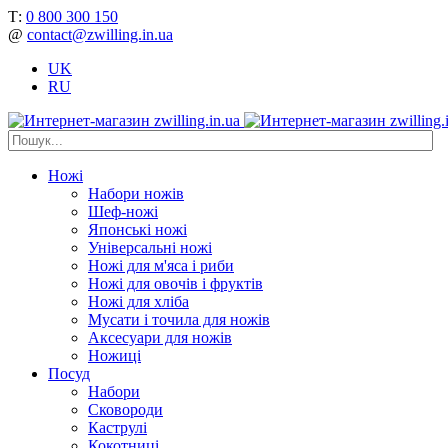
Т:
0 800 300 150
@
contact@zwilling.in.ua
UK
RU
Ножі
Набори ножів
Шеф-ножі
Японські ножі
Універсальні ножі
Ножі для м'яса і риби
Ножі для овочів і фруктів
Ножі для хліба
Мусати і точила для ножів
Аксесуари для ножів
Ножиці
Посуд
Набори
Сковороди
Каструлі
Кокотниці