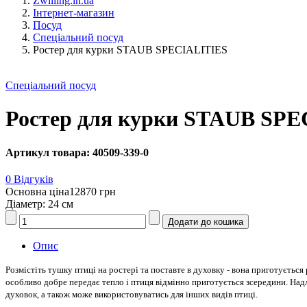
Zwilling.in.ua
Інтернет-магазин
Посуд
Cпеціальний посуд
Ростер для курки STAUB SPECIALITIES
Cпеціальний посуд
Ростер для курки STAUB SP
Артикул товара: 40509-339-0
0 Відгуків
Основна ціна
12870 грн
Діаметр: 24 см
Опис
Розмістіть тушку птиці на ростері та поставте в духовку - вона приготується
особливо добре передає тепло і птиця відмінно приготується зсередини. Надл
духовок, а також може використовуватись для інших видів птиці.