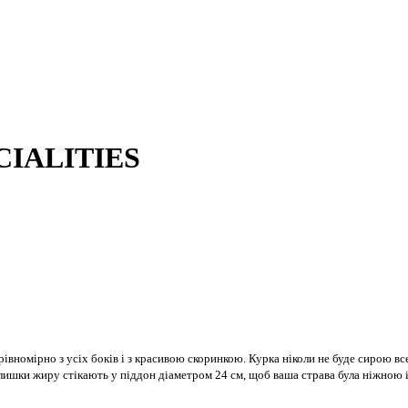
ECIALITIES
 рівномірно з усіх боків і з красивою скоринкою. Курка ніколи не буде сирою в
ишки жиру стікають у піддон діаметром 24 см, щоб ваша страва була ніжною і 