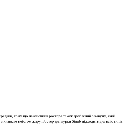
середині, тому що наконечник ростера також зроблений з чавуну, який
з низьким вмістом жиру. Ростер для курки Staub підходить для всіх типів