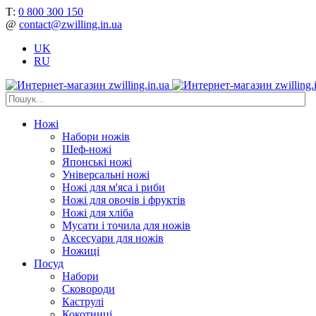
Т:
0 800 300 150
@
contact@zwilling.in.ua
UK
RU
Ножі
Набори ножів
Шеф-ножі
Японські ножі
Універсальні ножі
Ножі для м'яса і риби
Ножі для овочів і фруктів
Ножі для хліба
Мусати і точила для ножів
Аксесуари для ножів
Ножиці
Посуд
Набори
Сковороди
Каструлі
Кокотниці