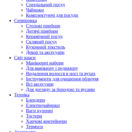
Cпеціальний посуд
Чайники
Комплектуючі для посуди
Сервіровка
Столові прибори
Дитячі прибори
Керамічний посуд
Скляний посуд
Кухонний текстиль
Декор та аксесуари
Світ краси
Манікюрні набори
Для манікюру і педикюру
Видалення волосся в носі та вухах
Інструменти для очищення обличчя
Всі аксесуари
Для догляду за бородою та вусами
Техніка
Блендери
Електрочайники
Ваги кухонні
Тостери
Харчові контейнери
Термоси
Аксесуари