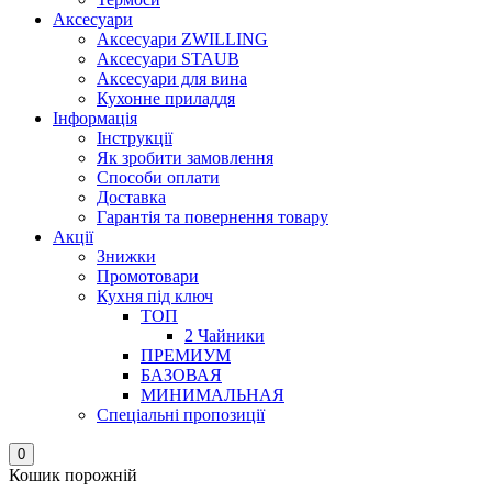
Аксесуари
Аксесуари ZWILLING
Аксесуари STAUB
Аксесуари для вина
Кухонне приладдя
Інформація
Інструкції
Як зробити замовлення
Способи оплати
Доставка
Гарантія та повернення товару
Акції
Знижки
Промотовари
Кухня під ключ
ТОП
2 Чайники
ПРЕМИУМ
БАЗОВАЯ
МИНИМАЛЬНАЯ
Спеціальні пропозиції
0
Кошик порожній