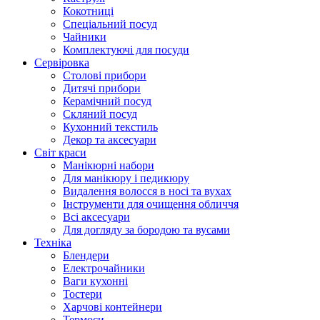
Кокотниці
Cпеціальний посуд
Чайники
Комплектуючі для посуди
Сервіровка
Столові прибори
Дитячі прибори
Керамічний посуд
Скляний посуд
Кухонний текстиль
Декор та аксесуари
Світ краси
Манікюрні набори
Для манікюру і педикюру
Видалення волосся в носі та вухах
Інструменти для очищення обличчя
Всі аксесуари
Для догляду за бородою та вусами
Техніка
Блендери
Електрочайники
Ваги кухонні
Тостери
Харчові контейнери
Термоси