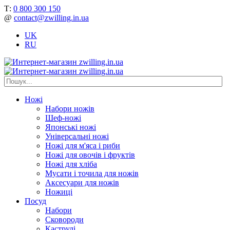
Т:
0 800 300 150
@
contact@zwilling.in.ua
UK
RU
Ножі
Набори ножів
Шеф-ножі
Японські ножі
Універсальні ножі
Ножі для м'яса і риби
Ножі для овочів і фруктів
Ножі для хліба
Мусати і точила для ножів
Аксесуари для ножів
Ножиці
Посуд
Набори
Сковороди
Каструлі