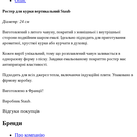
Опис
Ростер для курки вертикальний Staub
Діаметр: 24 см
Виготовлений з литого чавуну, покритий з зовнішньої і внутрішньої
сторони подвійним шаром емалі. Ідеально підходить для приготування
ароматної, хрусткої курки або курчати в духовці.
Кожен виріб унікальний, тому що розплавлений чавун заливається в
одноразову форму з піску. Завдяки емальованому покриттю ростер має
антипригарні властивості.
Підходить для всіх джерел тепла, включаючи індукційні плити. Упаковано в
фірмову коробку.
Виготовлено в Франції!
Виробник Staub.
Відгуки покупців
Бренди
Про компанію