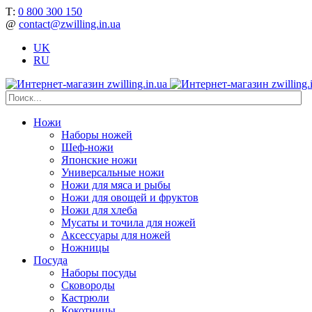
Т:
0 800 300 150
@
contact@zwilling.in.ua
UK
RU
Ножи
Наборы ножей
Шеф-ножи
Японские ножи
Универсальные ножи
Ножи для мяса и рыбы
Ножи для овощей и фруктов
Ножи для хлеба
Мусаты и точила для ножей
Аксессуары для ножей
Ножницы
Посуда
Наборы посуды
Сковороды
Кастрюли
Кокотницы