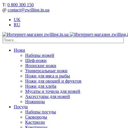
Т:
0 800 300 150
@
contact@zwilling.in.ua
UK
RU
Ножи
Наборы ножей
Шеф-ножи
Японские ножи
Универсальные ножи
Ножи для мяса и рыбы
Ножи для овощей и фруктов
Ножи для хлеба
Мусаты и точила для ножей
Аксессуары для ножей
Ножницы
Посуда
Наборы посуды
Сковороды
Кастрюли
Кокотницы