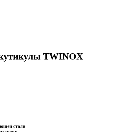
я кутикулы TWINOX
ющей стали
паковку