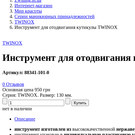
Zwilling.in.ua
Интернет-магазин
Мир красоты
Серии маникюрных принадлежностей
TWINOX
Инструмент для отодвигания кутикулы TWINOX
TWINOX
Инструмент для отодвигани
Артикул: 88341-101-0
0 Отзывов
Основная цена
950 грн
Серия: TWINOX. Размер: 130 мм.
нет в наличии
Описание
инструмент изготовлен из
высококачественной
нержаве
инструмент упакован в
индивидуальную пластиковую у