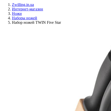
Zwilling.in.ua
Интернет-магазин
Ножи
Наборы ножей
Набор ножей TWIN Five Star