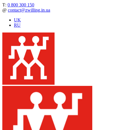
Т:
0 800 300 150
@
contact@zwilling.in.ua
UK
RU