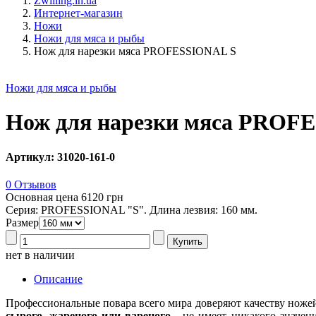
Zwilling.in.ua
Интернет-магазин
Ножи
Ножи для мяса и рыбы
Нож для нарезки мяса PROFESSIONAL S
Ножи для мяса и рыбы
Нож для нарезки мяса PROF
Артикул: 31020-161-0
0 Отзывов
Основная цена
6120 грн
Серия: PROFESSIONAL "S". Длина лезвия: 160 мм.
Размер
нет в наличии
Описание
Профессиональные повара всего мира доверяют качеству ножей
сырого, жареного или вареного
- не имеет никакого значени