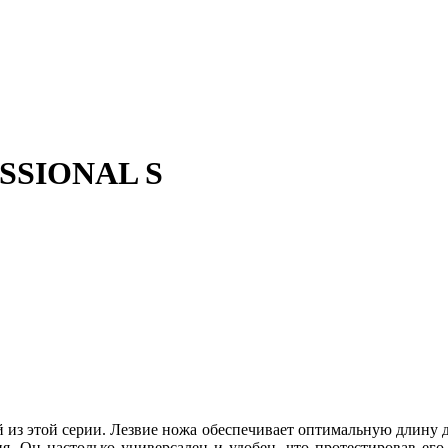
ESSIONAL S
 из этой серии. Лезвие ножа обеспечивает оптимальную длину д
я. Он настолько универсален и удобен, что протестировав его