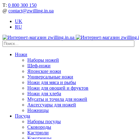
Т:
0 800 300 150
@
contact@zwilling.in.ua
UK
RU
Ножи
Наборы ножей
Шеф-ножи
Японские ножи
Универсальные ножи
Ножи для мяса и рыбы
Ножи для овощей и фруктов
Ножи для хлеба
Мусаты и точила для ножей
Аксессуары для ножей
Ножницы
Посуда
Наборы посуды
Сковороды
Кастрюли
Кокотницы