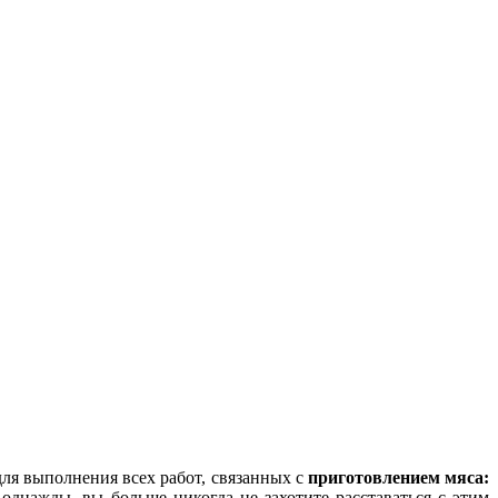
ля выполнения всех работ, связанных с
приготовлением мяса:
 однажды, вы больше никогда не захотите расставаться с этим