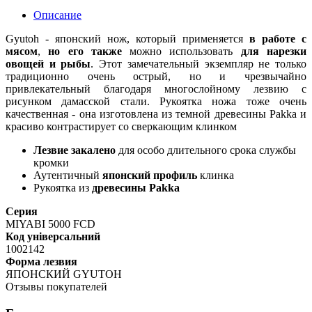
Описание
Gyutoh - японский нож, который применяется
в работе с
мясом
,
но его также
можно использовать
для нарезки
овощей и рыбы
. Этот замечательный экземпляр не только
традиционно очень острый, но и чрезвычайно
привлекательный благодаря многослойному лезвию с
рисунком дамасской стали. Рукоятка ножа тоже очень
качественная - она изготовлена из темной древесины Pakka и
красиво контрастирует со сверкающим клинком
Лезвие закалено
для особо длительного срока службы
кромки
Аутентичный
японский профиль
клинка
Рукоятка из
древесины Pakka
Серия
MIYABI 5000 FCD
Код універсальний
1002142
Форма лезвия
ЯПОНСКИЙ GYUTOH
Отзывы покупателей