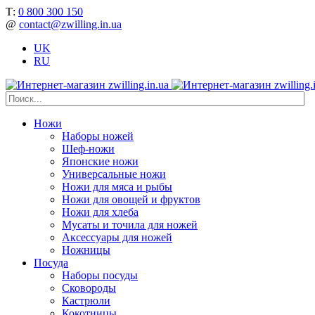
Т:
0 800 300 150
@
contact@zwilling.in.ua
UK
RU
Ножи
Наборы ножей
Шеф-ножи
Японские ножи
Универсальные ножи
Ножи для мяса и рыбы
Ножи для овощей и фруктов
Ножи для хлеба
Мусаты и точила для ножей
Аксессуары для ножей
Ножницы
Посуда
Наборы посуды
Сковороды
Кастрюли
Кокотницы