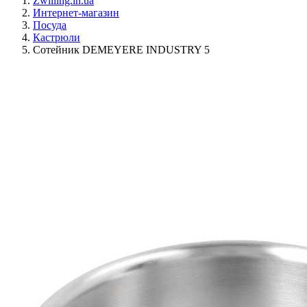
Zwilling.in.ua
Интернет-магазин
Посуда
Кастрюли
Сотейник DEMEYERE INDUSTRY 5