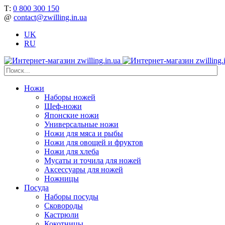
Т:
0 800 300 150
@
contact@zwilling.in.ua
UK
RU
Ножи
Наборы ножей
Шеф-ножи
Японские ножи
Универсальные ножи
Ножи для мяса и рыбы
Ножи для овощей и фруктов
Ножи для хлеба
Мусаты и точила для ножей
Аксессуары для ножей
Ножницы
Посуда
Наборы посуды
Сковороды
Кастрюли
Кокотницы