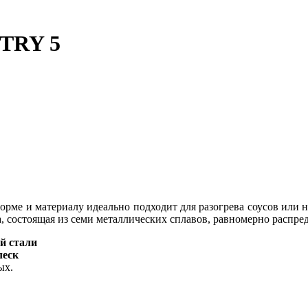
TRY 5
е и материалу идеально подходит для разогрева соусов или не
, состоящая из семи металлических сплавов, равномерно распред
й стали
леск
ых.