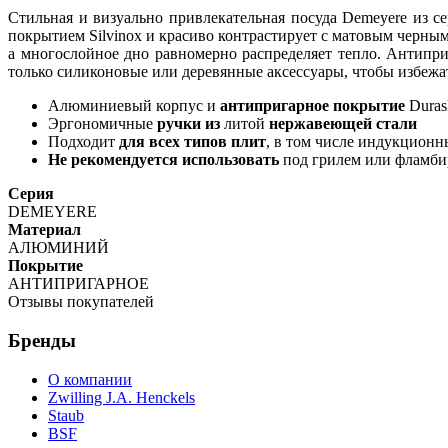
Стильная и визуально привлекательная посуда Demeyere из с
покрытием Silvinox и красиво контрастирует с матовым черны
а многослойное дно равномерно распределяет тепло. Антипри
только силиконовые или деревянные аксессуары, чтобы избежа
Алюминиевый корпус и
антипригарное покрытие
Duras
Эргономичные
ручки из
литой
нержавеющей стали
Подходит
для всех типов плит
, в том числе индукционн
Не
рекомендуется использовать
под грилем или фламби
Серия
DEMEYERE
Материал
АЛЮМИНИЙ
Покрытие
АНТИПРИГАРНОЕ
Отзывы покупателей
Бренды
О компании
Zwilling J.A. Henckels
Staub
BSF