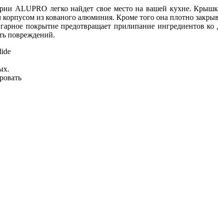
ерии ALUPRO легко найдет свое место на вашей кухне. Крышка,
м корпусом из кованого алюминия. Кроме того она плотно закры
гарное покрытие предотвращает прилипание ингредиентов ко д
ть повреждений.
lide
ых.
ровать