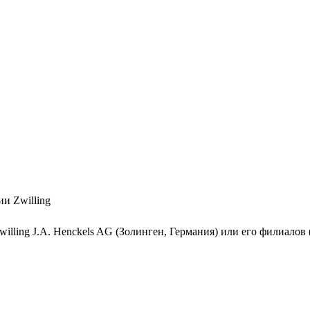
и Zwilling
illing J.A. Henckels AG (Золинген, Германия) или его филиало