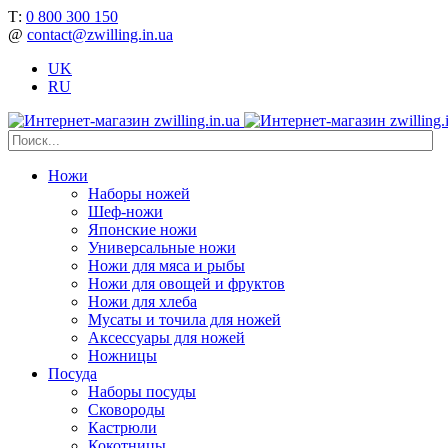
Т:
0 800 300 150
@
contact@zwilling.in.ua
UK
RU
Ножи
Наборы ножей
Шеф-ножи
Японские ножи
Универсальные ножи
Ножи для мяса и рыбы
Ножи для овощей и фруктов
Ножи для хлеба
Мусаты и точила для ножей
Аксессуары для ножей
Ножницы
Посуда
Наборы посуды
Сковороды
Кастрюли
Кокотницы