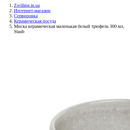
Zwilling.in.ua
Интернет-магазин
Сервировка
Керамическая посуда
Миска керамическая маленькая белый трюфель 300 мл,
Staub