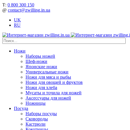
Т:
0 800 300 150
@
contact@zwilling.in.ua
UK
RU
Ножи
Наборы ножей
Шеф-ножи
Японские ножи
Универсальные ножи
Ножи для мяса и рыбы
Ножи для овощей и фруктов
Ножи для хлеба
Мусаты и точила для ножей
Аксессуары для ножей
Ножницы
Посуда
Наборы посуды
Сковороды
Кастрюли
Кокотницы