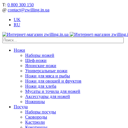
Т:
0 800 300 150
@
contact@zwilling.in.ua
UK
RU
Ножи
Наборы ножей
Шеф-ножи
Японские ножи
Универсальные ножи
Ножи для мяса и рыбы
Ножи для овощей и фруктов
Ножи для хлеба
Мусаты и точила для ножей
Аксессуары для ножей
Ножницы
Посуда
Наборы посуды
Сковороды
Кастрюли
Кокотницы