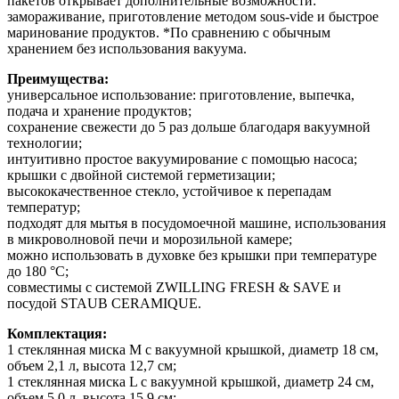
пакетов открывает дополнительные возможности:
замораживание, приготовление методом sous-vide и быстрое
маринование продуктов. *По сравнению с обычным
хранением без использования вакуума.
Преимущества:
универсальное использование: приготовление, выпечка,
подача и хранение продуктов;
сохранение свежести до 5 раз дольше благодаря вакуумной
технологии;
интуитивно простое вакуумирование с помощью насоса;
крышки с двойной системой герметизации;
высококачественное стекло, устойчивое к перепадам
температур;
подходят для мытья в посудомоечной машине, использования
в микроволновой печи и морозильной камере;
можно использовать в духовке без крышки при температуре
до 180 °C;
совместимы с системой ZWILLING FRESH & SAVE и
посудой STAUB CERAMIQUE.
Комплектация:
1 стеклянная миска M с вакуумной крышкой, диаметр 18 см,
объем 2,1 л, высота 12,7 см;
1 стеклянная миска L с вакуумной крышкой, диаметр 24 см,
объем 5,0 л, высота 15,9 см;