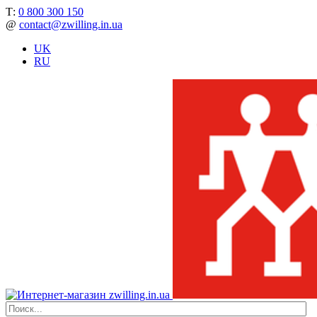
Т:
0 800 300 150
@
contact@zwilling.in.ua
UK
RU