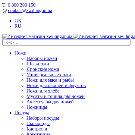
Т:
0 800 300 150
@
contact@zwilling.in.ua
UK
RU
Ножи
Наборы ножей
Шеф-ножи
Японские ножи
Универсальные ножи
Ножи для мяса и рыбы
Ножи для овощей и фруктов
Ножи для хлеба
Мусаты и точила для ножей
Аксессуары для ножей
Ножницы
Посуда
Наборы посуды
Сковороды
Кастрюли
Кокотницы